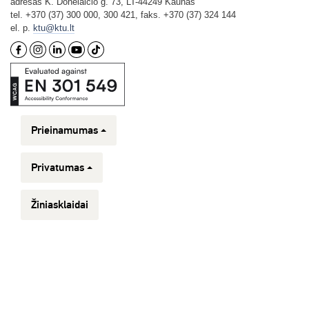
adresas K. Donelaičio g. 73, LT-44249 Kaunas
tel. +370 (37) 300 000, 300 421, faks. +370 (37) 324 144
el. p.
ktu@ktu.lt
Prieinamumas
Privatumas
Žiniasklaidai