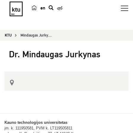
en
p
a
i
KTU
Mindaugas Jurkynas
e
š
Dr. Mindaugas Jurkynas
k
a
Kauno technologijos universitetas
įm. k. 111950581, PVM k. LT119505811