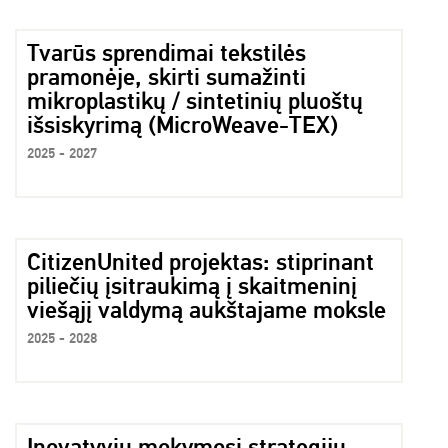
Tvarūs sprendimai tekstilės
pramonėje, skirti sumažinti
mikroplastikų / sintetinių pluoštų
išsiskyrimą (MicroWeave-TEX)
2025 - 2027
CitizenUnited projektas: stiprinant
piliečių įsitraukimą į skaitmeninį
viešąjį valdymą aukštajame moksle
2025 - 2028
Inovatyvių mokymosi strategijų