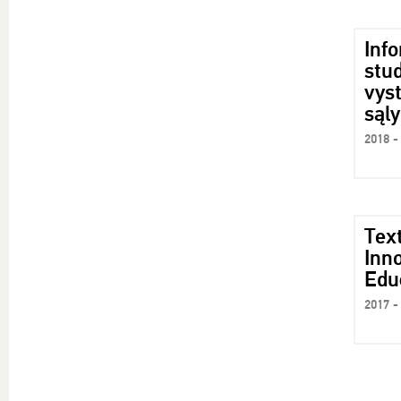
Info
stud
vys
sąl
2018 -
Text
Inn
Edu
2017 -