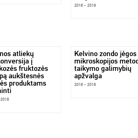
2018 - 2018
nos atliekų
Kelvino zondo jėgos
onversija į
mikroskopijos meto
kozės fruktozės
taikymo galimybių
upą aukštesnės
apžvalga
tės produktams
2018 - 2018
inti
 2018