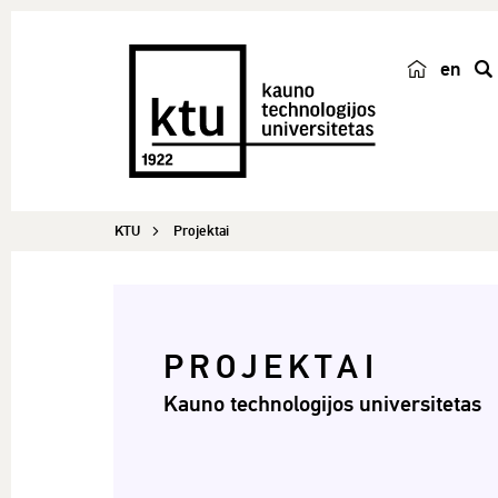
en
p
a
i
e
š
KTU
Projektai
k
a
PROJEKTAI
Kauno technologijos universitetas