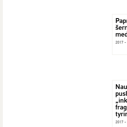
Pap
šer
med
2017 -
Nau
pusl
„ink
frag
tyr
2017 -