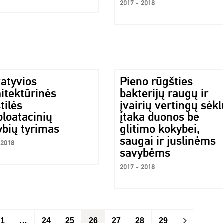
2017 - 2018
vatyvios
Pieno rūgšties
itektūrinės
bakterijų raugų ir
tilės
įvairių vertingų sėkl
ploatacinių
įtaka duonos be
ybių tyrimas
glitimo kokybei,
saugai ir juslinėms
 2018
savybėms
2017 - 2018
1
…
24
25
26
27
28
29
>