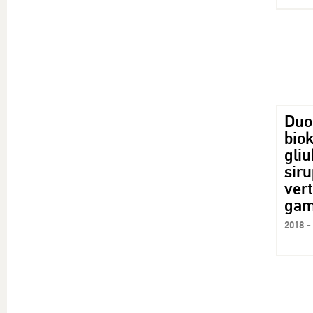
Duo
biok
gliu
sir
ver
gam
2018 -