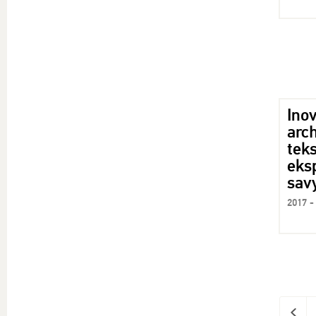
Ino
arch
teks
eks
sav
2017 -
<