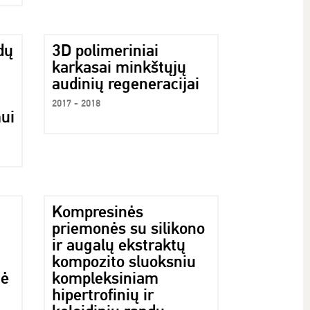
dų
3D polimeriniai
karkasai minkštųjų
audinių regeneracijai
2017 - 2018
ui
Kompresinės
priemonės su silikono
ir augalų ekstraktų
kompozito sluoksniu
zė
kompleksiniam
hipertrofinių ir