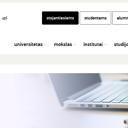
stojantiesiems
studentams
alumn
universitetas
mokslas
institutai
studij