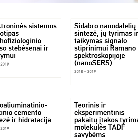
ktroninės sistemos
Sidabro nanodalelių
otipas
sintezė, jų tyrimas i
hofiziologinio
taikymas signalo
so stebėsenai ir
stiprinimui Ramano
dymui
spektroskopijoje
(nanoSERS)
 2019
2018 - 2019
oaliuminatinio-
Teorinis ir
tinio cemento
eksperimentinis
ezė ir hidratacija
pakaitų įtakos tyrim
molekulės TADF
 2019
savybėms