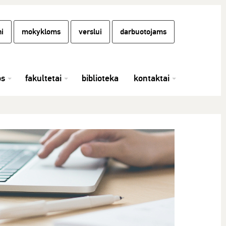
i
mokykloms
verslui
darbuotojams
os
fakultetai
biblioteka
kontaktai