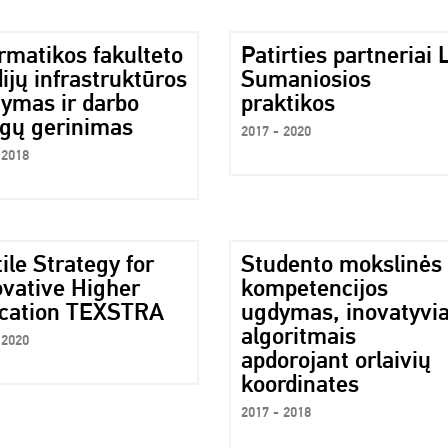
rmatikos fakulteto
Patirties partneriai 
ijų infrastruktūros
Sumaniosios
tymas ir darbo
praktikos
ygų gerinimas
2017 - 2020
 2018
ile Strategy for
Studento mokslinės
ovative Higher
kompetencijos
cation TEXSTRA
ugdymas, inovatyvia
algoritmais
 2020
apdorojant orlaivių
koordinates
2017 - 2018