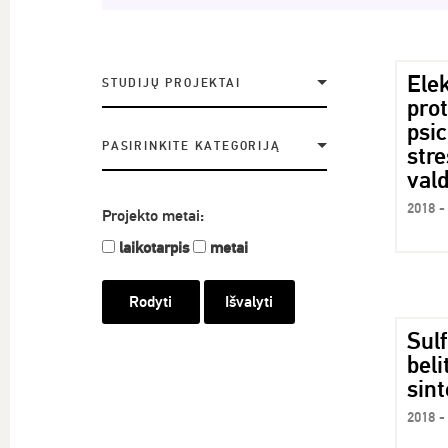
Ele
STUDIJŲ PROJEKTAI
prot
psic
PASIRINKITE KATEGORIJĄ
stre
val
2018 -
Projekto metai:
laikotarpis
metai
Išvalyti
Sulf
beli
sint
2018 -