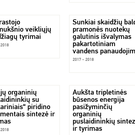
rastojo
Sunkiai skaidžių bal
mukšnio veikliųjų
pramonės nuotekų
žiagų tyrimai
galutinis išvalymas
pakartotiniam
 2018
vandens panaudojim
2017 - 2018
jų organinių
Aukšta tripletinės
aidininkių su
būsenos energija
ariniais“ piridino
pasižyminčių
mentais sintezė ir
organinių
imas
puslaidininkių sinte
ir tyrimas
 2018