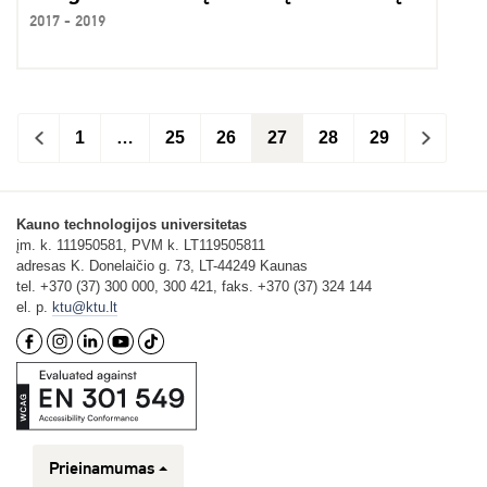
2017 - 2019
<
1
…
25
26
27
28
29
>
Kauno technologijos universitetas
įm. k. 111950581, PVM k. LT119505811
adresas K. Donelaičio g. 73, LT-44249 Kaunas
tel. +370 (37) 300 000, 300 421, faks. +370 (37) 324 144
el. p.
ktu@ktu.lt
Prieinamumas