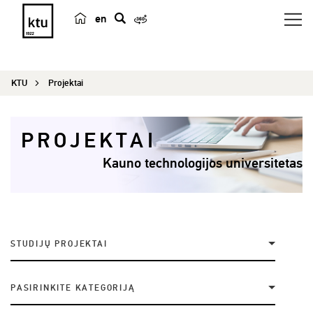
en
p
a
i
KTU
Projektai
e
š
k
PROJEKTAI
a
Kauno technologijos universitetas
STUDIJŲ PROJEKTAI
PASIRINKITE KATEGORIJĄ