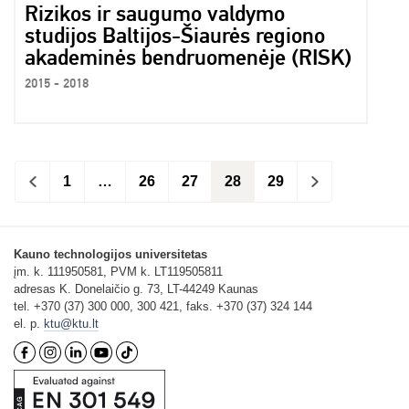
Rizikos ir saugumo valdymo
studijos Baltijos-Šiaurės regiono
akademinės bendruomenėje (RISK)
2015 - 2018
<
1
…
26
27
28
29
>
Kauno technologijos universitetas
įm. k. 111950581, PVM k. LT119505811
adresas K. Donelaičio g. 73, LT-44249 Kaunas
tel. +370 (37) 300 000, 300 421, faks. +370 (37) 324 144
el. p.
ktu@ktu.lt