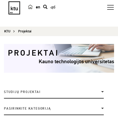
en
p
a
i
KTU
Projektai
e
š
k
PROJEKTAI
a
Kauno technologijos universitetas
STUDIJŲ PROJEKTAI
PASIRINKITE KATEGORIJĄ