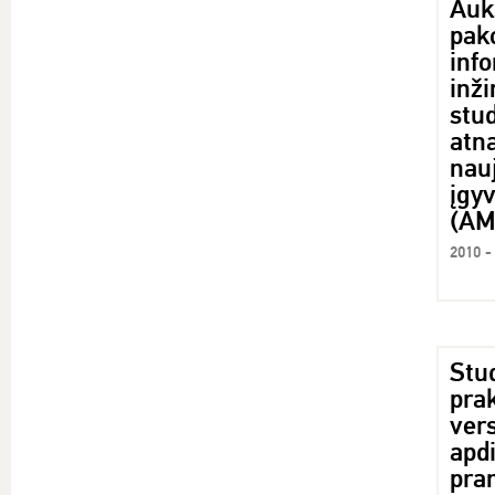
Aukš
pako
inf
inži
stu
atn
nau
įgy
(AM
2010 -
Stu
prak
ver
apd
pra