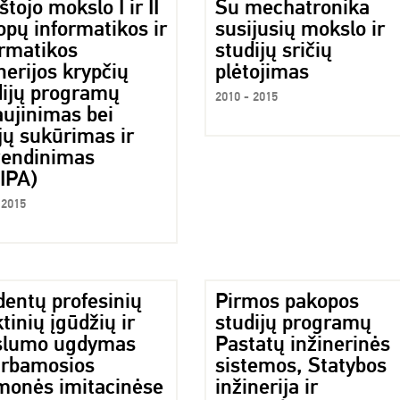
tojo mokslo I ir II
Su mechatronika
pų informatikos ir
susijusių mokslo ir
ormatikos
studijų sričių
nerijos krypčių
plėtojimas
dijų programų
2010 - 2015
aujinimas bei
jų sukūrimas ir
vendinimas
IPA)
 2015
dentų profesinių
Pirmos pakopos
tinių įgūdžių ir
studijų programų
slumo ugdymas
Pastatų inžinerinės
irbamosios
sistemos, Statybos
monės imitacinėse
inžinerija ir