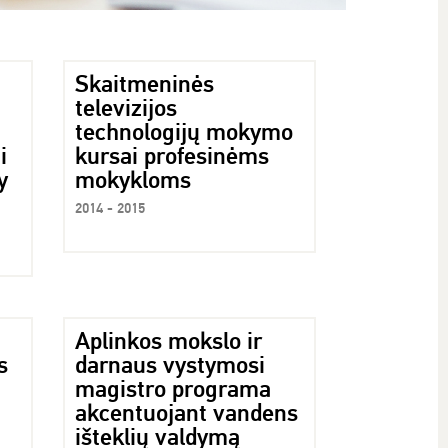
Skaitmeninės
televizijos
technologijų mokymo
i
kursai profesinėms
y
mokykloms
2014 - 2015
Aplinkos mokslo ir
s
darnaus vystymosi
magistro programa
akcentuojant vandens
išteklių valdymą