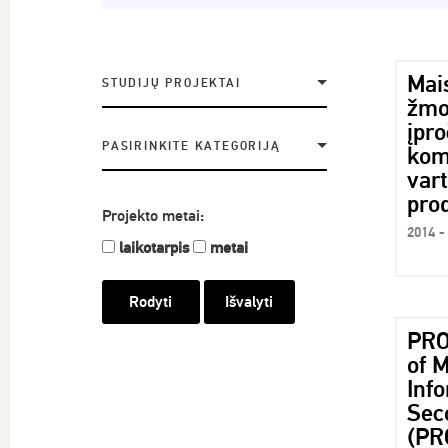
Mais
STUDIJŲ PROJEKTAI
žmo
įpr
PASIRINKITE KATEGORIJĄ
komp
var
pro
Projekto metai:
2014 -
laikotarpis
metai
Išvalyti
PRO
of M
Info
Sec
(PR