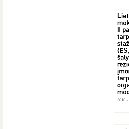
Lie
moky
II 
tarp
sta
(ES
šaly
rez
įmo
tar
orga
mod
2010 -