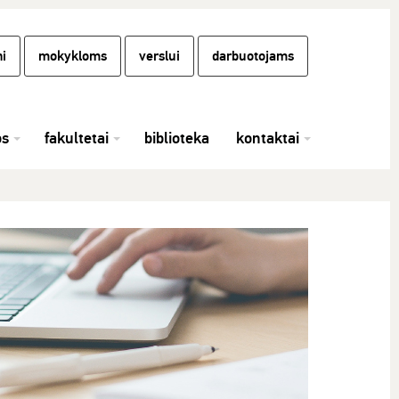
i
mokykloms
verslui
darbuotojams
os
fakultetai
biblioteka
kontaktai