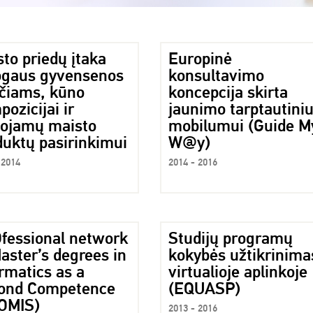
to priedų įtaka
Europinė
gaus gyvensenos
konsultavimo
očiams, kūno
koncepcija skirta
ozicijai ir
jaunimo tarptautiniu
tojamų maisto
mobilumui (Guide M
duktų pasirinkimui
W@y)
 2014
2014 - 2016
fessional network
Studijų programų
aster’s degrees in
kokybės užtikrinima
rmatics as a
virtualioje aplinkoje
ond Competence
(EQUASP)
OMIS)
2013 - 2016