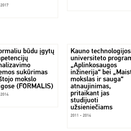
 2017
ormaliu būdu įgytų
Kauno technologijos
petencijų
universiteto progra
malizavimo
„Aplinkosaugos
temos sukūrimas
inžinerija“ bei „Mais
štojo mokslo
mokslas ir sauga“
aigose (FORMALIS)
atnaujinimas,
pritaikant jas
 2014
studijuoti
užsieniečiams
2011 - 2014