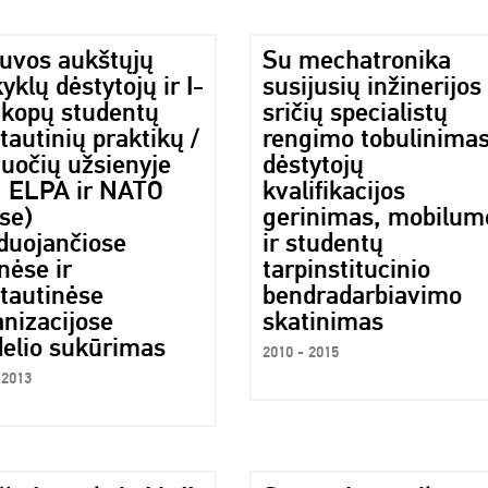
tuvos aukštųjų
Su mechatronika
klų dėstytojų ir I-
susijusių inžinerijos
pakopų studentų
sričių specialistų
tautinių praktikų /
rengimo tobulinimas
žuočių užsienyje
dėstytojų
, ELPA ir NATO
kvalifikacijos
se)
gerinimas, mobilum
iduojančiose
ir studentų
nėse ir
tarpinstitucinio
ptautinėse
bendradarbiavimo
nizacijose
skatinimas
elio sukūrimas
2010 - 2015
 2013