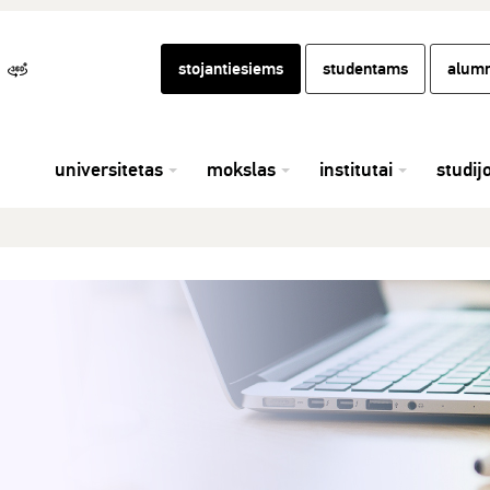
stojantiesiems
studentams
alumn
universitetas
mokslas
institutai
studij