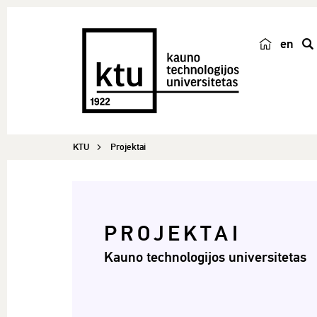
en
p
a
i
e
š
KTU
Projektai
k
a
PROJEKTAI
Kauno technologijos universitetas