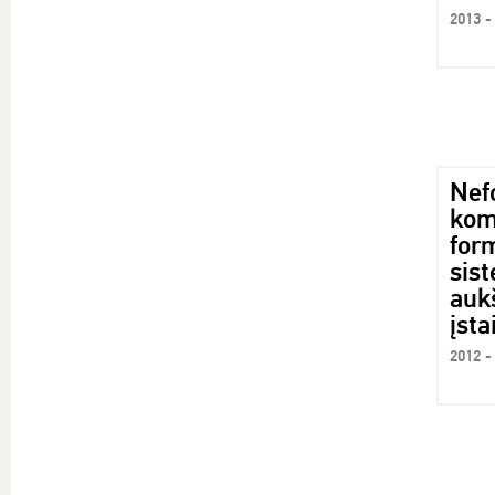
2013 -
Nef
kom
for
sis
auk
įst
2012 -