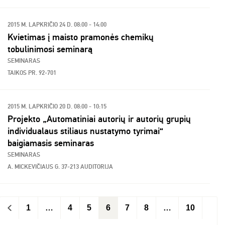
2015 M. LAPKRIČIO 24 D. 08:00 - 14:00
Kvietimas į maisto pramonės chemikų
tobulinimosi seminarą
SEMINARAS
TAIKOS PR. 92-701
2015 M. LAPKRIČIO 20 D. 08:00 - 10:15
Projekto „Automatiniai autorių ir autorių grupių
individualaus stiliaus nustatymo tyrimai“
baigiamasis seminaras
SEMINARAS
A. MICKEVIČIAUS G. 37-213 AUDITORIJA
<
1
…
4
5
6
7
8
…
10