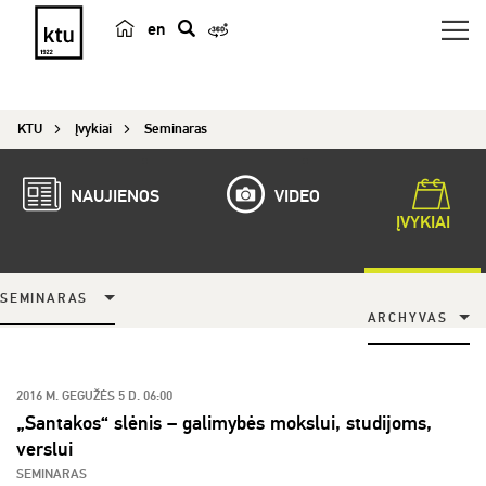
en
p
a
i
KTU
Įvykiai
Seminaras
e
š
k
NAUJIENOS
VIDEO
a
ĮVYKIAI
SEMINARAS
ARCHYVAS
2016 M. GEGUŽĖS 5 D. 06:00
„Santakos“ slėnis – galimybės mokslui, studijoms,
verslui
SEMINARAS