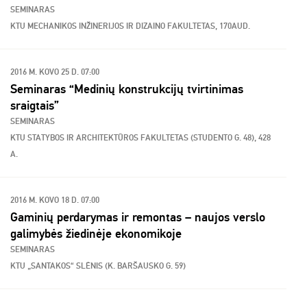
SEMINARAS
KTU MECHANIKOS INŽINERIJOS IR DIZAINO FAKULTETAS, 170AUD.
2016 M. KOVO 25 D. 07:00
Seminaras “Medinių konstrukcijų tvirtinimas
sraigtais”
SEMINARAS
KTU STATYBOS IR ARCHITEKTŪROS FAKULTETAS (STUDENTO G. 48), 428
A.
2016 M. KOVO 18 D. 07:00
Gaminių perdarymas ir remontas – naujos verslo
galimybės žiedinėje ekonomikoje
SEMINARAS
KTU „SANTAKOS“ SLĖNIS (K. BARŠAUSKO G. 59)