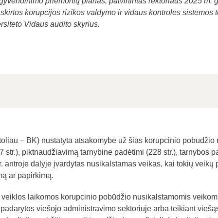
yvendinimo priemonių planas, patvirtintas rektoriaus 2025 m. gr
kirtos korupcijos rizikos valdymo ir vidaus kontrolės sistemos
siteto Vidaus audito skyrius.
toliau – BK) nustatyta atsakomybė už šias korupcinio pobūdžio n
 str.), piktnaudžiavimą tarnybine padėtimi (228 str.), tarnybos pa
r. antroje dalyje įvardytas nusikalstamas veikas, kai tokių veik
mą ar papirkimą.
s veiklos laikomos korupcinio pobūdžio nusikalstamomis veikomi
s padarytos viešojo administravimo sektoriuje arba teikiant vie