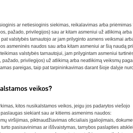
sioginis ar netiesioginis siekimas, reikalavimas arba priėmimas 
, pažado, privilegijos) sau ar kitam asmeniui už atlikimą arba
pat valstybės tarnautojo ar jam prilyginto asmens veiksmai arb
tokios asmeninės naudos sau arba kitam asmeniui ar šią naudą pr
suteikimas valstybės tarnautojui, jam prilygintam asmeniui turtinė
pažado, privilegijos) už atlikimą arba neatlikimą veiksmų paga
namas pareigas, taip pat tarpininkavimas darant šioje dalyje nur
kalstamos veikos?
kimas, kitos nusikalstamos veikos, jeigu jos padarytos viešojo
as paslaugas siekiant sau ar kitiems asmenims naudos:
mų viršijimas, piktnaudžiavimas oficialiais įgaliojimais, dokume
turto pasisavinimas ar iššvaistymas, tarnybos paslapties atskle