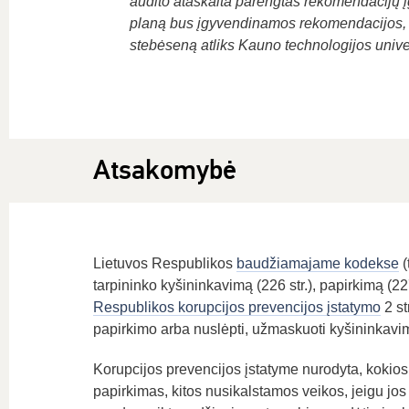
audito ataskaita parengtas rekomendacijų įg
planą bus įgyvendinamos rekomendacijos, s
stebėseną atliks Kauno technologijos univer
Atsakomybė
Lietuvos Respublikos
baudžiamajame kodekse
(
tarpininko kyšininkavimą (226 str.), papirkimą (227
Respublikos korupcijos prevencijos įstatymo
2 st
papirkimo arba nuslėpti, užmaskuoti kyšininkavi
Korupcijos prevencijos įstatyme nurodyta, kokio
papirkimas, kitos nusikalstamos veikos, jeigu jo