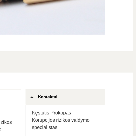
Kontaktai
Kęstutis Prokopas
Korupcijos rizikos valdymo
izikos
specialistas
s