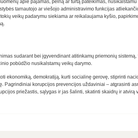
duomenų apie pajamas, pelną ar turtą pateikimas, nusikalstamu
alstybės tarnautojo ar viešojo administravimo funkcijas atliekanči
i tokių veikų padarymu siekiama ar reikalaujama kyšio, papirkim
mą.
inimas sudarant bei įgyvendinant atitinkamų priemonių sistemą, 
cinio pobūdžio nusikalstamų veikų darymo.
ti ekonomiką, demokratiją, kurti socialinę gerovę, stiprinti naci
. Pagrindiniai korupcijos prevencijos uždaviniai – atgrasinti a
ijos priežastis, sąlygas ir jas šalinti, skatinti skaidrų ir atvirą 