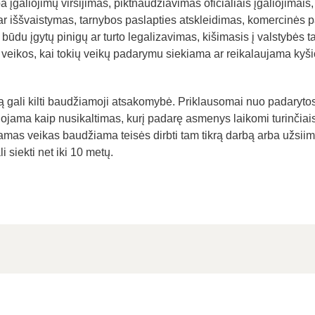
 įgaliojimų viršijimas, piktnaudžiavimas oficialiais įgaliojima
ar iššvaistymas, tarnybos paslapties atskleidimas, komercinės 
būdu įgytų pinigų ar turto legalizavimas, kišimasis į valstybės t
 veikos, kai tokių veikų padarymu siekiama ar reikalaujama kyši
 gali kilti baudžiamoji atsakomybė. Priklausomai nuo padaryto
kuojama kaip nusikaltimas, kurį padarę asmenys laikomi turinčia
as veikas baudžiama teisės dirbti tam tikrą darbą arba užsiimt
 siekti net iki 10 metų.