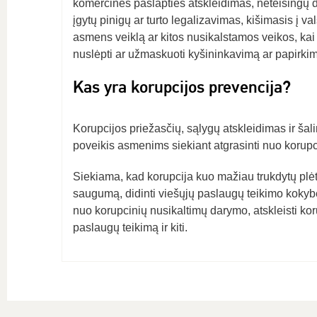
komercinės paslapties atskleidimas, neteisingų 
įgytų pinigų ar turto legalizavimas, kišimasis į v
asmens veiklą ar kitos nusikalstamos veikos, ka
nuslėpti ar užmaskuoti kyšininkavimą ar papirki
Kas yra korupcijos prevencija?
Korupcijos priežasčių, sąlygų atskleidimas ir šal
poveikis asmenims siekiant atgrasinti nuo korup
Siekiama, kad korupcija kuo mažiau trukdytų plėto
saugumą, didinti viešųjų paslaugų teikimo kokybę
nuo korupcinių nusikaltimų darymo, atskleisti korupc
paslaugų teikimą ir kiti.