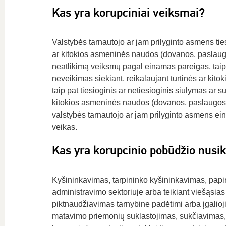
Kas yra korupciniai veiksmai?
Valstybės tarnautojo ar jam prilyginto asmens tie
ar kitokios asmeninės naudos (dovanos, paslaugos
neatlikimą veiksmų pagal einamas pareigas, taip 
neveikimas siekiant, reikalaujant turtinės ar ki
taip pat tiesioginis ar netiesioginis siūlymas ar 
kitokios asmeninės naudos (dovanos, paslaugos, 
valstybės tarnautojo ar jam prilyginto asmens ei
veikas.
Kas yra korupcinio pobūdžio nusi
Kyšininkavimas, tarpininko kyšininkavimas, papir
administravimo sektoriuje arba teikiant viešąsi
piktnaudžiavimas tarnybine padėtimi arba įgalioji
matavimo priemonių suklastojimas, sukčiavimas, 