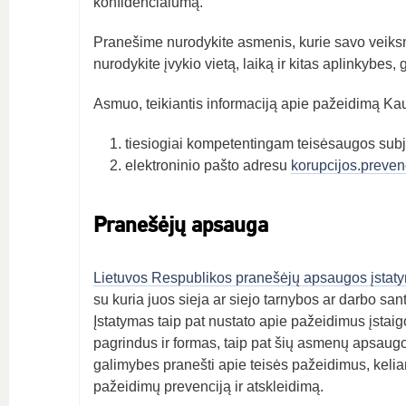
konfidencialumą.
Pranešime nurodykite asmenis, kurie savo veiksm
nurodykite įvykio vietą, laiką ir kitas aplinkybes, 
Asmuo, teikiantis informaciją apie pažeidimą Kauno
tiesiogiai kompetentingam teisėsaugos subj
elektroninio pašto adresu
korupcijos.preven
Pranešėjų apsauga
Lietuvos Respublikos pranešėjų apsaugos įstat
su kuria juos sieja ar siejo tarnybos ar darbo sa
Įstatymas taip pat nustato apie pažeidimus įstai
pagrindus ir formas, taip pat šių asmenų apsaugo
galimybes pranešti apie teisės pažeidimus, kelian
pažeidimų prevenciją ir atskleidimą.