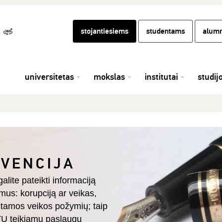
stojantiesiems
studentams
alumn
universitetas
mokslas
institutai
studij
EVENCIJA
alite pateikti informaciją
us: korupciją ar veikas,
stamos veikos požymių; taip
 KTU teikiamų paslaugų