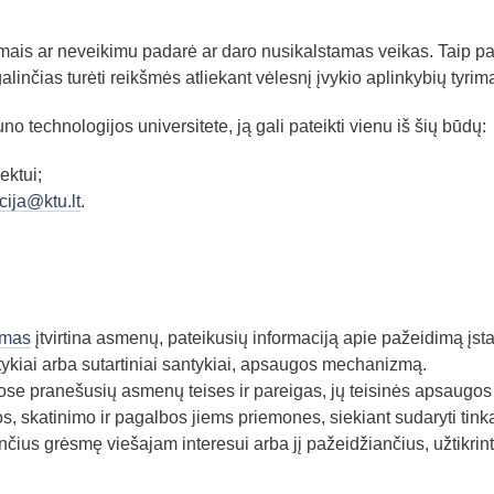
ais ar neveikimu padarė ar daro nusikalstamas veikas. Taip pa
galinčias turėti reikšmės atliekant vėlesnį įvykio aplinkybių tyrim
 technologijos universitete, ją gali pateikti vienu iš šių būdų:
ektui;
cija@ktu.lt
.
ymas
įtvirtina asmenų, pateikusių informaciją apie pažeidimą įsta
ntykiai arba sutartiniai santykiai, apsaugos mechanizmą.
gose pranešusių asmenų teises ir pareigas, jų teisinės apsaugos
s, skatinimo ir pagalbos jiems priemones, siekiant sudaryti tin
čius grėsmę viešajam interesui arba jį pažeidžiančius, užtikrint