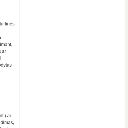
turtinės
a
iimant,
s ar
l
odytas
ntų ar
idimas,