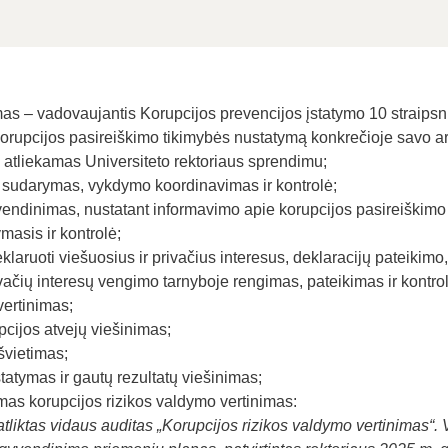
as – vadovaujantis Korupcijos prevencijos įstatymo 10 straipsn
i korupcijos pasireiškimo tikimybės nustatymą konkrečioje savo ar
 atliekamas Universiteto rektoriaus sprendimu;
 sudarymas, vykdymo koordinavimas ir kontrolė;
ndinimas, nustatant informavimo apie korupcijos pasireiškimo 
masis ir kontrolė;
laruoti viešuosius ir privačius interesus, deklaracijų pateikimo, 
ivačių interesų vengimo tarnyboje rengimas, pateikimas ir kontro
vertinimas;
cijos atvejų viešinimas;
švietimas;
tatymas ir gautų rezultatų viešinimas;
mas korupcijos rizikos valdymo vertinimas:
tliktas vidaus auditas „Korupcijos rizikos valdymo vertinimas“.