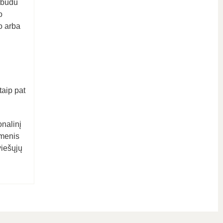
 būdu
o
o arba
taip pat
onalinį
smenis
viešųjų