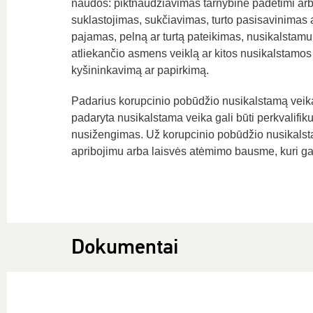
naudos: piktnaudžiavimas tarnybine padėtimi arba
suklastojimas, sukčiavimas, turto pasisavinimas 
pajamas, pelną ar turtą pateikimas, nusikalstamu 
atliekančio asmens veiklą ar kitos nusikalstamos
kyšininkavimą ar papirkimą.
Padarius korupcinio pobūdžio nusikalstamą veiką
padaryta nusikalstama veika gali būti perkvalifi
nusižengimas. Už korupcinio pobūdžio nusikalstam
apribojimu arba laisvės atėmimo bausme, kuri gali
Dokumentai