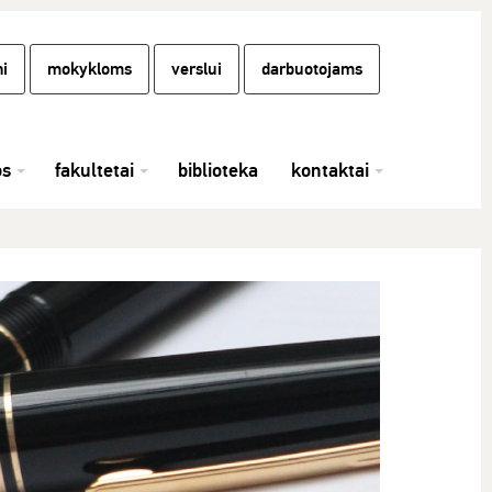
i
mokykloms
verslui
darbuotojams
os
fakultetai
biblioteka
kontaktai