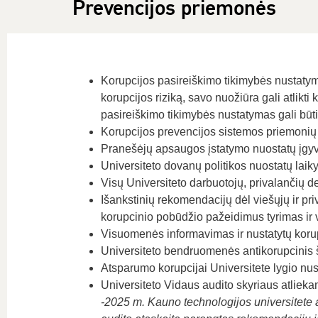
Prevencijos priemonės
Korupcijos pasireiškimo tikimybės nustatym
korupcijos riziką, savo nuožiūra gali atlikt
pasireiškimo tikimybės nustatymas gali būti
Korupcijos prevencijos sistemos priemonių
Pranešėjų apsaugos įstatymo nuostatų įgyve
Universiteto dovanų politikos nuostatų laiky
Visų Universiteto darbuotojų, privalančių dek
Išankstinių rekomendacijų dėl viešųjų ir pr
korupcinio pobūdžio pažeidimus tyrimas ir 
Visuomenės informavimas ir nustatytų korup
Universiteto bendruomenės antikorupcinis 
Atsparumo korupcijai Universitete lygio nus
Universiteto Vidaus audito skyriaus atlieka
-2025 m. Kauno technologijos universitete a