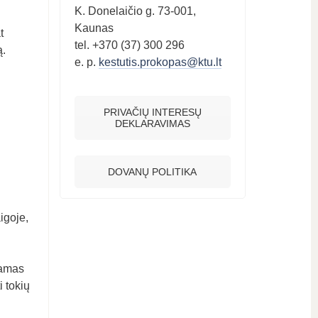
K. Donelaičio g. 73-001,
Kaunas
t
tel. +370 (37) 300 296
ą.
e. p.
kestutis.prokopas@ktu.lt
PRIVAČIŲ INTERESŲ
DEKLARAVIMAS
DOVANŲ POLITIKA
igoje,
kamas
i tokių