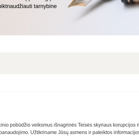
piktnaudžiauti tarnybine
nio pobūdžio veiksmus išnagrinės Teisės skyriaus korupcijos r
 panaudojimo. Užtikriname Jūsų asmens ir pateiktos informacijo