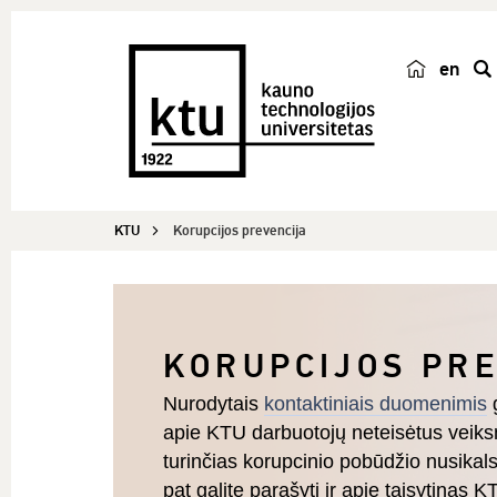
en
p
a
i
e
š
KTU
Korupcijos prevencija
k
a
KORUPCIJOS PR
Nurodytais
kontaktiniais duomenimis
g
apie KTU darbuotojų neteisėtus veiksm
turinčias korupcinio pobūdžio nusikal
pat galite parašyti ir apie taisytinas