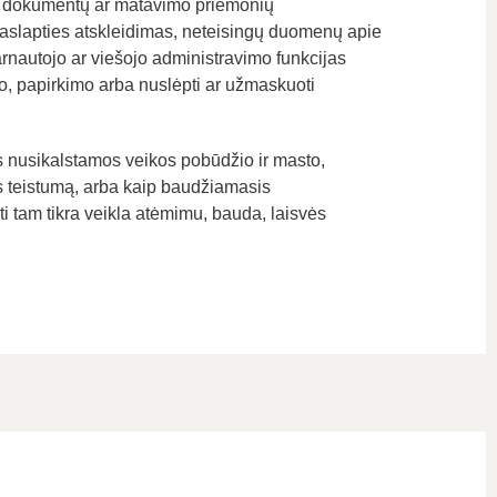
is, dokumentų ar matavimo priemonių
paslapties atskleidimas, neteisingų duomenų apie
arnautojo ar viešojo administravimo funkcijas
o, papirkimo arba nuslėpti ar užmaskuoti
s nusikalstamos veikos pobūdžio ir masto,
is teistumą, arba kaip baudžiamasis
i tam tikra veikla atėmimu, bauda, laisvės