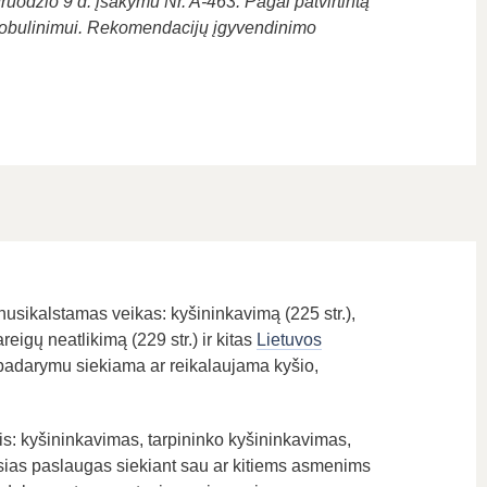
uodžio 9 d. įsakymu Nr. A-463. Pagal patvirtintą
 tobulinimui. Rekomendacijų įgyvendinimo
usikalstamas veikas: kyšininkavimą (225 str.),
reigų neatlikimą (229 str.) ir kitas
Lietuvos
ų padarymu siekiama ar reikalaujama kyšio,
s: kyšininkavimas, tarpininko kyšininkavimas,
šąsias paslaugas siekiant sau ar kitiems asmenims