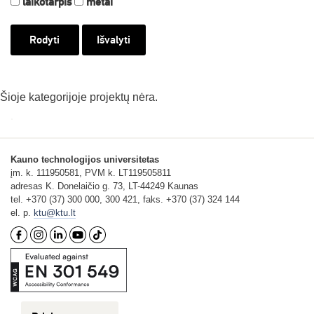
laikotarpis
metai
Išvalyti
Šioje kategorijoje projektų nėra.
Kauno technologijos universitetas
įm. k. 111950581, PVM k. LT119505811
adresas K. Donelaičio g. 73, LT-44249 Kaunas
tel. +370 (37) 300 000, 300 421, faks. +370 (37) 324 144
el. p.
ktu@ktu.lt