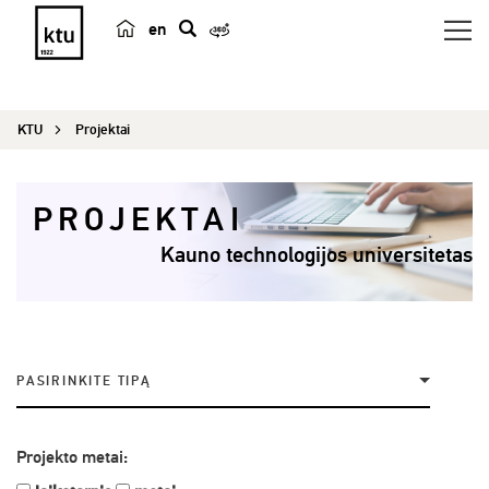
en
p
a
i
KTU
Projektai
e
š
k
PROJEKTAI
a
Kauno technologijos universitetas
PASIRINKITE TIPĄ
Projekto metai: