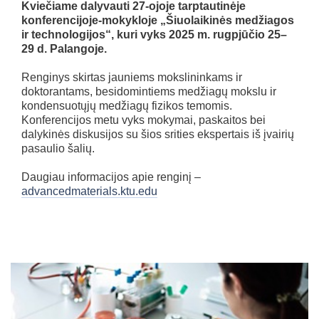
Kviečiame dalyvauti 27-ojoje tarptautinėje
konferencijoje-mokykloje „Šiuolaikinės medžiagos
ir technologijos“, kuri vyks 2025 m. rugpjūčio 25–
29 d. Palangoje.
Renginys skirtas jauniems mokslininkams ir
doktorantams, besidomintiems medžiagų mokslu ir
kondensuotųjų medžiagų fizikos temomis.
Konferencijos metu vyks mokymai, paskaitos bei
dalykinės diskusijos su šios srities ekspertais iš įvairių
pasaulio šalių.
Daugiau informacijos apie renginį –
advancedmaterials.ktu.edu