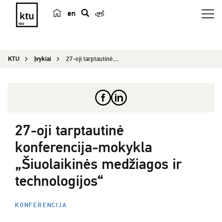
en
p
a
i
KTU
Įvykiai
27-oji tarptautinė konferencija-mokykla „Šiuolai...
e
š
k
a
27-oji tarptautinė
konferencija-mokykla
„Šiuolaikinės medžiagos ir
technologijos“
KONFERENCIJA