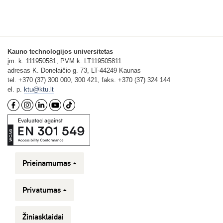
Kauno technologijos universitetas
įm. k. 111950581, PVM k. LT119505811
adresas K. Donelaičio g. 73, LT-44249 Kaunas
tel. +370 (37) 300 000, 300 421, faks. +370 (37) 324 144
el. p.
ktu@ktu.lt
Prieinamumas
Privatumas
Žiniasklaidai