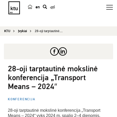
en
p
a
i
KTU
Įvykiai
28-oji tarptautinė mokslinė konferencija „Transp...
e
š
k
a
28-oji tarptautinė mokslinė
konferencija „Transport
Means – 2024″
KONFERENCIJA
28-oji tarptautinė mokslinė konferencija „Transport
Means – 2024“ vyks 2024 m. spalio 2–4 dienomis.