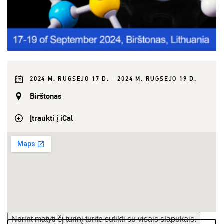
2024 M. RUGSĖJO 17 D. - 2024 M. RUGSĖJO 19 D.
Birštonas
Įtraukti į iCal
Norint matyti šį turinį turite sutikti su visais slapukais.