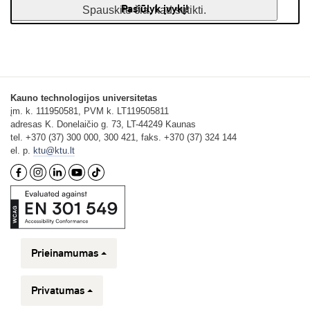
Pasiūlyk įvykį!
Spauskite čia, kad sutikti.
Kauno technologijos universitetas
įm. k. 111950581, PVM k. LT119505811
adresas K. Donelaičio g. 73, LT-44249 Kaunas
tel. +370 (37) 300 000, 300 421, faks. +370 (37) 324 144
el. p.
ktu@ktu.lt
Prieinamumas
Privatumas