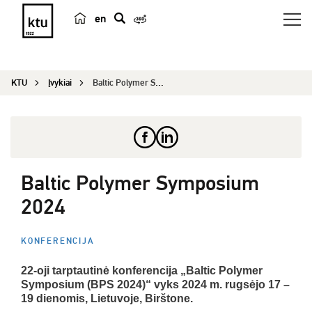
en
p
a
i
KTU
Įvykiai
Baltic Polymer Symposium 2024
e
š
k
a
Baltic Polymer Symposium
2024
KONFERENCIJA
22-oji tarptautinė konferencija „Baltic Polymer
Symposium (BPS 2024)“ vyks 2024 m. rugsėjo 17 –
19 dienomis, Lietuvoje, Birštone.