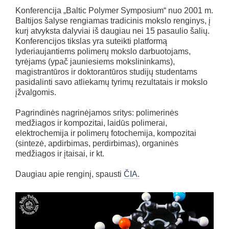
Konferencija „Baltic Polymer Symposium“ nuo 2001 m.
Baltijos šalyse rengiamas tradicinis mokslo renginys, į
kurį atvyksta dalyviai iš daugiau nei 15 pasaulio šalių.
Konferencijos tikslas yra suteikti platformą
lyderiaujantiems polimerų mokslo darbuotojams,
tyrėjams (ypač jauniesiems mokslininkams),
magistrantūros ir doktorantūros studijų studentams
pasidalinti savo atliekamų tyrimų rezultatais ir mokslo
įžvalgomis.
Pagrindinės nagrinėjamos sritys: polimerinės
medžiagos ir kompozitai, laidūs polimerai,
elektrochemija ir polimerų fotochemija, kompozitai
(sintezė, apdirbimas, perdirbimas), organinės
medžiagos ir įtaisai, ir kt.
Daugiau apie renginį, spausti
ČIA.