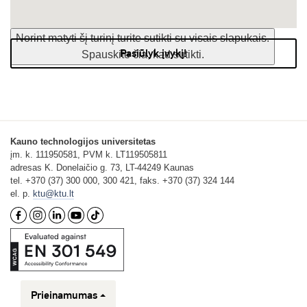
Norint matyti šį turinį turite sutikti su visais slapukais.
Pasiūlyk įvykį!
Spauskite čia, kad sutikti.
Kauno technologijos universitetas
įm. k. 111950581, PVM k. LT119505811
adresas K. Donelaičio g. 73, LT-44249 Kaunas
tel. +370 (37) 300 000, 300 421, faks. +370 (37) 324 144
el. p.
ktu@ktu.lt
Prieinamumas