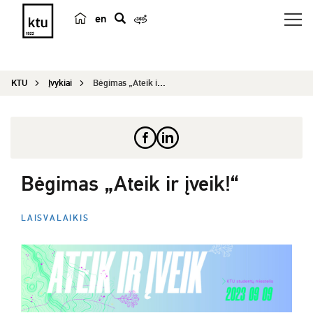
en
p
a
i
KTU
Įvykiai
Bėgimas „Ateik ir įveik!“
e
š
k
a
Bėgimas „Ateik ir įveik!“
LAISVALAIKIS