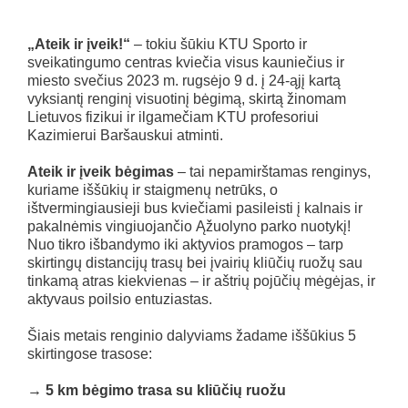
„Ateik ir įveik!“
– tokiu šūkiu KTU Sporto ir
sveikatingumo centras kviečia visus kauniečius ir
miesto svečius 2023 m. rugsėjo 9 d. į 24-ąjį kartą
vyksiantį renginį visuotinį bėgimą, skirtą žinomam
Lietuvos fizikui ir ilgamečiam KTU profesoriui
Kazimierui Baršauskui atminti.
Ateik ir įveik bėgimas
– tai nepamirštamas renginys,
kuriame iššūkių ir staigmenų netrūks, o
ištvermingiausieji bus kviečiami pasileisti į kalnais ir
pakalnėmis vingiuojančio Ąžuolyno parko nuotykį!
Nuo tikro išbandymo iki aktyvios pramogos – tarp
skirtingų distancijų trasų bei įvairių kliūčių ruožų sau
tinkamą atras kiekvienas – ir aštrių pojūčių mėgėjas, ir
aktyvaus poilsio entuziastas.
Šiais metais renginio dalyviams žadame iššūkius 5
skirtingose trasose:
→ 5 km bėgimo trasa su kliūčių ruožu