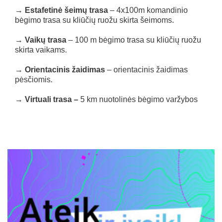
→ Estafetinė šeimų trasa
– 4x100m komandinio
bėgimo trasa su kliūčių ruožu skirta šeimoms.
→ Vaikų trasa
– 100 m bėgimo trasa su kliūčių ruožu
skirta vaikams.
→ Orientacinis žaidimas
– orientacinis žaidimas
pėsčiomis.
→ Virtuali trasa –
5 km nuotolinės bėgimo varžybos