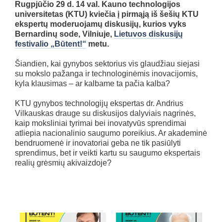
Rugpjūčio 29 d. 14 val. Kauno technologijos
universitetas (KTU) kviečia į pirmąją iš šešių KTU
ekspertų moderuojamų diskusijų, kurios vyks
Bernardinų sode, Vilniuje,
Lietuvos
diskusijų
festivalio „Būtent!“
metu.
Šiandien, kai gynybos sektorius vis glaudžiau siejasi
su mokslo pažanga ir technologinėmis inovacijomis,
kyla klausimas – ar kalbame ta pačia kalba?
KTU gynybos technologijų ekspertas dr. Andrius
Vilkauskas drauge su diskusijos dalyviais nagrinės,
kaip moksliniai tyrimai bei inovatyvūs sprendimai
atliepia nacionalinio saugumo poreikius. Ar akademinė
bendruomenė ir inovatoriai geba ne tik pasiūlyti
sprendimus, bet ir veikti kartu su saugumo ekspertais
realių grėsmių akivaizdoje?