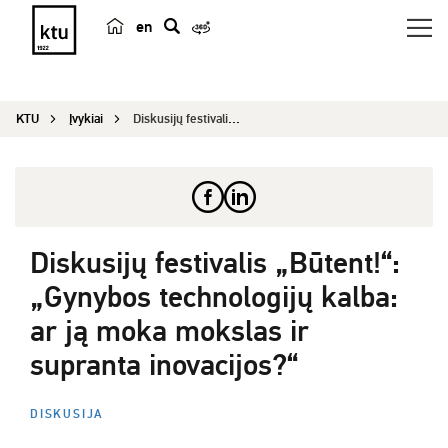
en
p
a
i
KTU
Įvykiai
Diskusijų festivalis „Būtent!“: „Gynybos technol...
e
š
k
a
Diskusijų festivalis „Būtent!“:
„Gynybos technologijų kalba:
ar ją moka mokslas ir
supranta inovacijos?“
DISKUSIJA