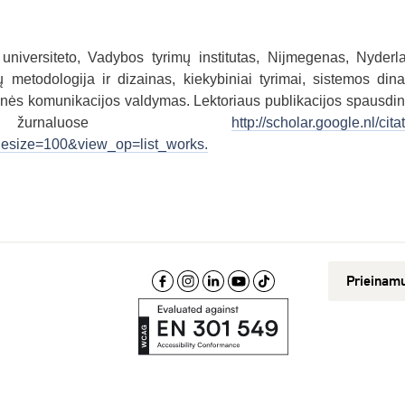
universiteto, Vadybos tyrimų institutas, Nijmegenas, Nyderl
ų metodologija ir dizainas, kiekybiniai tyrimai, sistemos din
rinės komunikacijos valdymas. Lektoriaus publikacijos spausd
se žurnaluose
http://scholar.google.nl/cita
size=100&view_op=list_works.
Prieinam