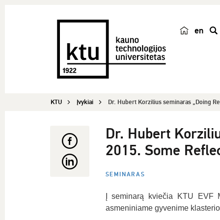
en
p
a
i
e
š
KTU
Įvykiai
Dr. Hubert Korzilius seminaras „Doing Res
k
a
Dr. Hubert Korzil
2015. Some Reflec
SEMINARAS
Į seminarą kviečia KTU EVF Ma
asmeniniame gyvenime klasterio 