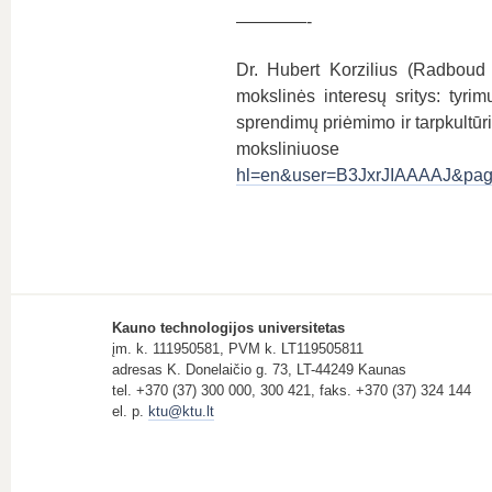
————-
Dr. Hubert Korzilius (Radboud 
mokslinės interesų sritys: tyrim
sprendimų priėmimo ir tarpkultū
moksliniuo
hl=en&user=B3JxrJIAAAAJ&page
Kauno technologijos universitetas
įm. k. 111950581, PVM k. LT119505811
adresas K. Donelaičio g. 73, LT-44249 Kaunas
tel. +370 (37) 300 000, 300 421, faks. +370 (37) 324 144
el. p.
ktu@ktu.lt