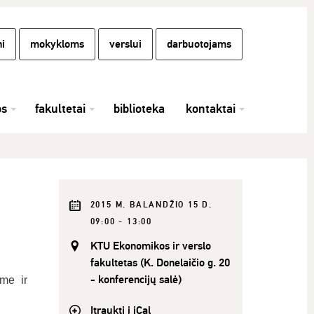
i
mokykloms
verslui
darbuotojams
os
fakultetai
biblioteka
kontaktai
2015 M. BALANDŽIO 15 D.
09:00 - 13:00
KTU Ekonomikos ir verslo
fakultetas (K. Donelaičio g. 20
- konferencijų salė)
me ir
Įtraukti į iCal