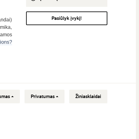
Pasiūlyk įvykį!
andai)
amika,
inamos
tions?
umas
Privatumas
Žiniasklaidai