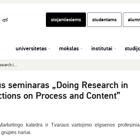
stojantiesiems
studentams
alumn
universitetas
mokslas
institutai
studij
earch i...
ius seminaras „Doing Research in
tions on Process and Content”
rketingo katedra ir Tvaraus vartojimo elgsenos profesinia
grupės nariai.