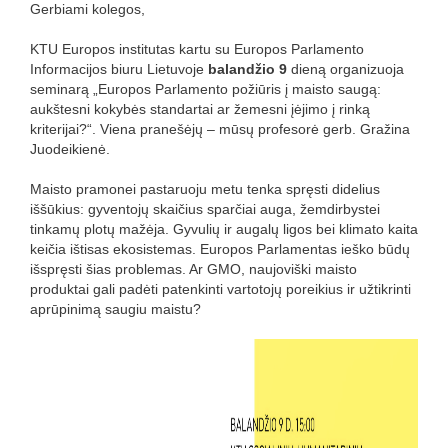
Gerbiami kolegos,
KTU Europos institutas kartu su Europos Parlamento
Informacijos biuru Lietuvoje
balandžio 9
dieną organizuoja
seminarą „Europos Parlamento požiūris į maisto saugą:
aukštesni kokybės standartai ar žemesni įėjimo į rinką
kriterijai?“. Viena pranešėjų – mūsų profesorė gerb. Gražina
Juodeikienė.
Maisto pramonei pastaruoju metu tenka spręsti didelius
iššūkius: gyventojų skaičius sparčiai auga, žemdirbystei
tinkamų plotų mažėja. Gyvulių ir augalų ligos bei klimato kaita
keičia ištisas ekosistemas. Europos Parlamentas ieško būdų
išspręsti šias problemas. Ar GMO, naujoviški maisto
produktai gali padėti patenkinti vartotojų poreikius ir užtikrinti
aprūpinimą saugiu maistu?