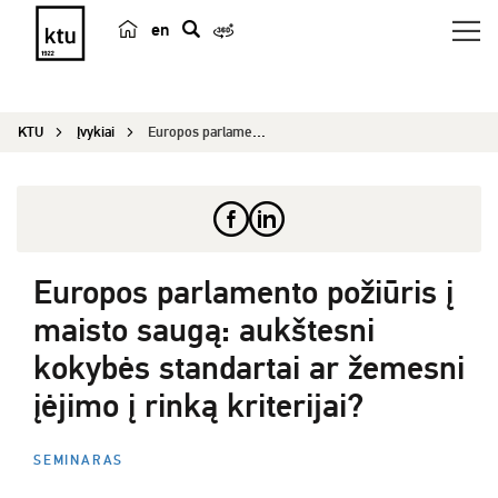
en
p
a
i
KTU
Įvykiai
Europos parlamento požiūris į maisto saugą: aukš...
e
š
k
a
Europos parlamento požiūris į
maisto saugą: aukštesni
kokybės standartai ar žemesni
įėjimo į rinką kriterijai?
SEMINARAS