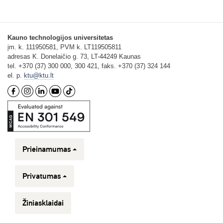
Kauno technologijos universitetas
įm. k. 111950581, PVM k. LT119505811
adresas K. Donelaičio g. 73, LT-44249 Kaunas
tel. +370 (37) 300 000, 300 421, faks. +370 (37) 324 144
el. p.
ktu@ktu.lt
Prieinamumas
Privatumas
Žiniasklaidai