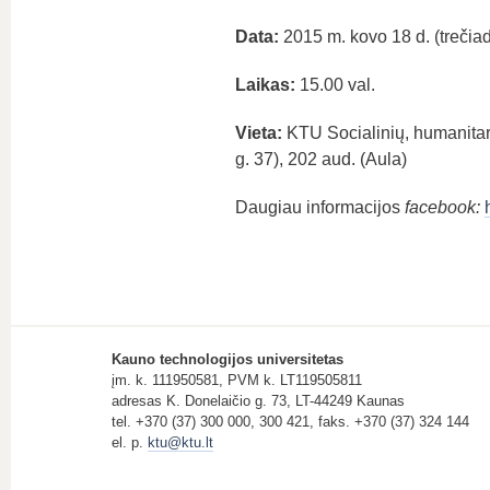
Data:
2015 m. kovo 18 d. (trečiad
Laikas:
15.00 val.
Vieta:
KTU Socialinių, humanitari
g. 37), 202 aud. (Aula)
Daugiau informacijos
facebook:
Kauno technologijos universitetas
įm. k. 111950581, PVM k. LT119505811
adresas K. Donelaičio g. 73, LT-44249 Kaunas
tel. +370 (37) 300 000, 300 421, faks. +370 (37) 324 144
el. p.
ktu@ktu.lt