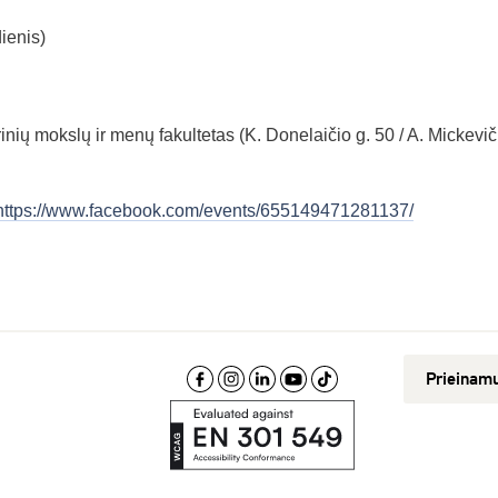
ienis)
nių mokslų ir menų fakultetas (K. Donelaičio g. 50 / A. Mickevi
https://www.facebook.com/events/655149471281137/
Prieinam