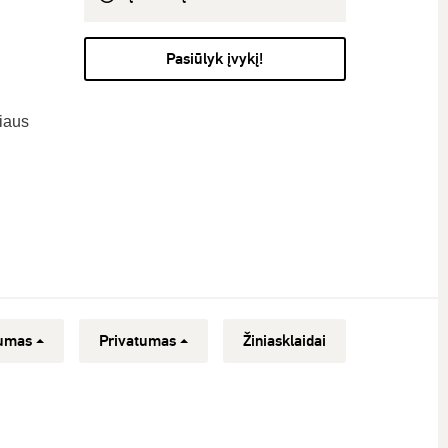
Pasiūlyk įvykį!
čiaus
umas
Privatumas
Žiniasklaidai