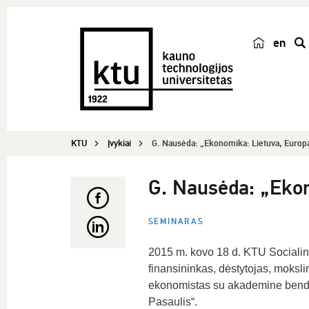
en
p
a
i
e
š
KTU
Įvykiai
G. Nausėda: „Ekonomika: Lietuva, Europa,
k
a
G. Nausėda: „Ekon
SEMINARAS
2015 m. kovo 18 d. KTU Socialini
finansininkas, dėstytojas, moks
ekonomistas su akademine bendr
Pasaulis“.