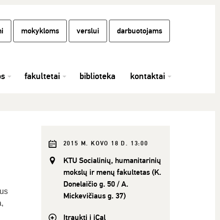
i
mokykloms
verslui
darbuotojams
os
fakultetai
biblioteka
kontaktai
2015 M. KOVO 18 D. 13:00
KTU Socialinių, humanitarinių
mokslų ir menų fakultetas (K.
Donelaičio g. 50 / A.
mus
Mickevičiaus g. 37)
,
Įtraukti į iCal