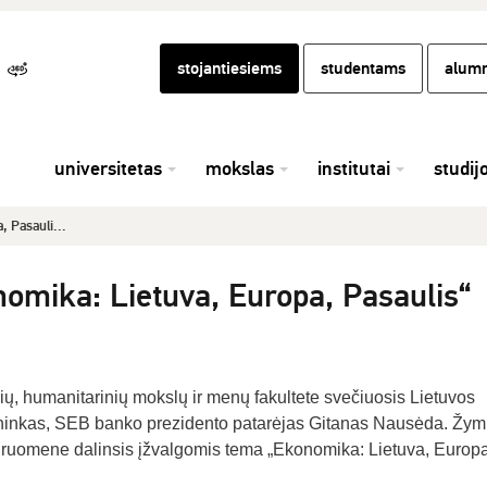
stojantiesiems
studentams
alumn
universitetas
mokslas
institutai
studij
 Pasauli...
omika: Lietuva, Europa, Pasaulis“
ų, humanitarinių mokslų ir menų fakultete svečiuosis Lietuvos
lininkas, SEB banko prezidento patarėjas Gitanas Nausėda. Žy
uomene dalinsis įžvalgomis tema „Ekonomika: Lietuva, Europa