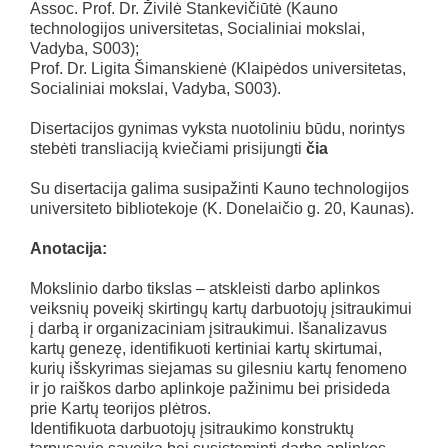
Assoc. Prof. Dr. Živilė Stankevičiūtė (Kauno
technologijos universitetas, Socialiniai mokslai,
Vadyba, S003);
Prof. Dr. Ligita Šimanskienė (Klaipėdos universitetas,
Socialiniai mokslai, Vadyba, S003).
Disertacijos gynimas vyksta nuotoliniu būdu, norintys
stebėti transliaciją kviečiami prisijungti
čia
Su disertacija galima susipažinti Kauno technologijos
universiteto bibliotekoje (K. Donelaičio g. 20, Kaunas).
Anotacija:
Mokslinio darbo tikslas – atskleisti darbo aplinkos
veiksnių poveikį skirtingų kartų darbuotojų įsitraukimui
į darbą ir organizaciniam įsitraukimui. Išanalizavus
kartų genezę, identifikuoti kertiniai kartų skirtumai,
kurių išskyrimas siejamas su gilesniu kartų fenomeno
ir jo raiškos darbo aplinkoje pažinimu bei prisideda
prie Kartų teorijos plėtros.
Identifikuota darbuotojų įsitraukimo konstruktų