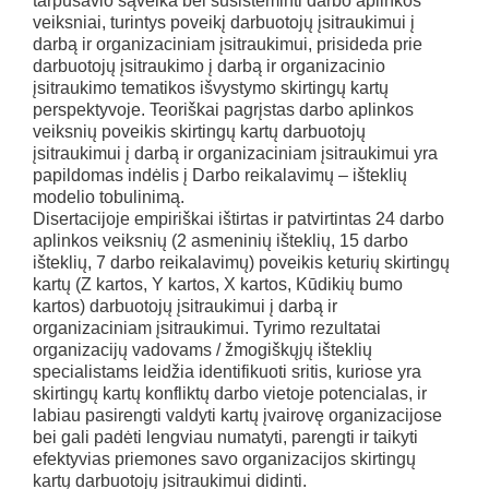
tarpusavio sąveika bei susisteminti darbo aplinkos
veiksniai, turintys poveikį darbuotojų įsitraukimui į
darbą ir organizaciniam įsitraukimui, prisideda prie
darbuotojų įsitraukimo į darbą ir organizacinio
įsitraukimo tematikos išvystymo skirtingų kartų
perspektyvoje. Teoriškai pagrįstas darbo aplinkos
veiksnių poveikis skirtingų kartų darbuotojų
įsitraukimui į darbą ir organizaciniam įsitraukimui yra
papildomas indėlis į Darbo reikalavimų – išteklių
modelio tobulinimą.
Disertacijoje empiriškai ištirtas ir patvirtintas 24 darbo
aplinkos veiksnių (2 asmeninių išteklių, 15 darbo
išteklių, 7 darbo reikalavimų) poveikis keturių skirtingų
kartų (Z kartos, Y kartos, X kartos, Kūdikių bumo
kartos) darbuotojų įsitraukimui į darbą ir
organizaciniam įsitraukimui. Tyrimo rezultatai
organizacijų vadovams / žmogiškųjų išteklių
specialistams leidžia identifikuoti sritis, kuriose yra
skirtingų kartų konfliktų darbo vietoje potencialas, ir
labiau pasirengti valdyti kartų įvairovę organizacijose
bei gali padėti lengviau numatyti, parengti ir taikyti
efektyvias priemones savo organizacijos skirtingų
kartų darbuotojų įsitraukimui didinti.