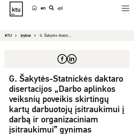
en
p
a
i
KTU
Įvykiai
G. Šakytės-Statnickės daktaro disertacijos ̶...
e
š
k
a
G. Šakytės-Statnickės daktaro
disertacijos „Darbo aplinkos
veiksnių poveikis skirtingų
kartų darbuotojų įsitraukimui į
darbą ir organizaciniam
įsitraukimui” gynimas