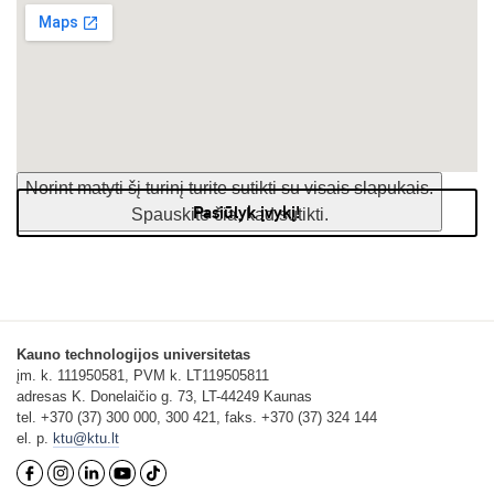
Norint matyti šį turinį turite sutikti su visais slapukais.
Pasiūlyk įvykį!
Spauskite čia, kad sutikti.
Kauno technologijos universitetas
įm. k. 111950581, PVM k. LT119505811
adresas K. Donelaičio g. 73, LT-44249 Kaunas
tel. +370 (37) 300 000, 300 421, faks. +370 (37) 324 144
el. p.
ktu@ktu.lt