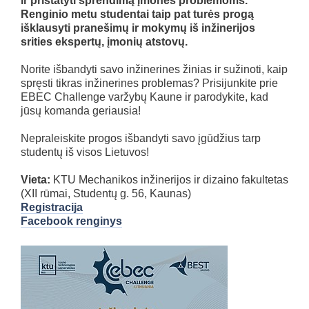
ir pristatyti sprendimą įmonės problemoms.
Renginio metu studentai taip pat turės progą
išklausyti pranešimų ir mokymų iš inžinerijos
srities ekspertų, įmonių atstovų.
Norite išbandyti savo inžinerines žinias ir sužinoti, kaip
spręsti tikras inžinerines problemas? Prisijunkite prie
EBEC Challenge varžybų Kaune ir parodykite, kad
jūsų komanda geriausia!
Nepraleiskite progos išbandyti savo įgūdžius tarp
studentų iš visos Lietuvos!
Vieta:
KTU Mechanikos inžinerijos ir dizaino fakultetas
(XII rūmai, Studentų g. 56, Kaunas)
Registracija
Facebook renginys