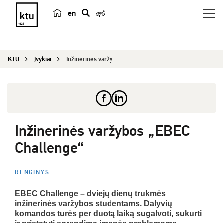
en
p
a
i
KTU
Įvykiai
Inžinerinės varžybos „EBEC Challenge“
e
š
k
a
Inžinerinės varžybos „EBEC
Challenge“
RENGINYS
EBEC Challenge – dviejų dienų trukmės
inžinerinės varžybos studentams. Dalyvių
komandos turės per duotą laiką sugalvoti, sukurti