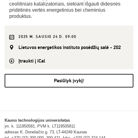
ceolitiniais katalizatoriais, siekiant išgauti didesnės
pridėtinės vertės energetinius bei cheminius
produktus.
2025 M. SAUSIO 24 D. 09:00
Lietuvos energetikos instituto posėdžių salė - 202
Įtraukti į iCal
Pasiūlyk įvykį!
Kauno technologijos universitetas
įm. k. 111950581, PVM k. LT119505811
adresas K. Donelaičio g. 73, LT-44249 Kaunas
tel. +370 (37) 300 000, 300 421, faks. +370 (37) 324 144