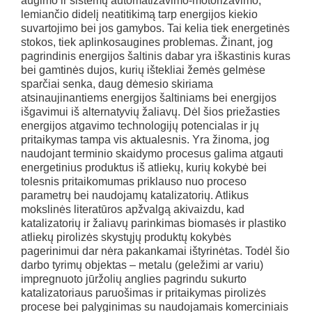
augimo ir sistemų automatizavimo-motorizavimo,
lemiančio didelį neatitikimą tarp energijos kiekio
suvartojimo bei jos gamybos. Tai kelia tiek energetinės
stokos, tiek aplinkosaugines problemas. Žinant, jog
pagrindinis energijos šaltinis dabar yra iškastinis kuras
bei gamtinės dujos, kurių ištekliai žemės gelmėse
sparčiai senka, daug dėmesio skiriama
atsinaujinantiems energijos šaltiniams bei energijos
išgavimui iš alternatyvių žaliavų. Dėl šios priežasties
energijos atgavimo technologijų potencialas ir jų
pritaikymas tampa vis aktualesnis. Yra žinoma, jog
naudojant terminio skaidymo procesus galima atgauti
energetinius produktus iš atliekų, kurių kokybė bei
tolesnis pritaikomumas priklauso nuo proceso
parametrų bei naudojamų katalizatorių. Atlikus
mokslinės literatūros apžvalgą akivaizdu, kad
katalizatorių ir žaliavų parinkimas biomasės ir plastiko
atliekų pirolizės skystųjų produktų kokybės
pagerinimui dar nėra pakankamai ištyrinėtas. Todėl šio
darbo tyrimų objektas – metalu (geležimi ar variu)
impregnuoto jūržolių anglies pagrindu sukurto
katalizatoriaus paruošimas ir pritaikymas pirolizės
procese bei palyginimas su naudojamais komerciniais