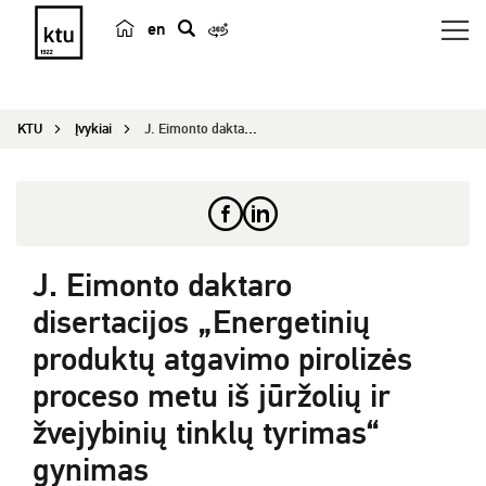
en
p
a
i
KTU
Įvykiai
J. Eimonto daktaro disertacijos „Energetinių pro...
e
š
k
a
J. Eimonto daktaro
disertacijos „Energetinių
produktų atgavimo pirolizės
proceso metu iš jūržolių ir
žvejybinių tinklų tyrimas“
gynimas