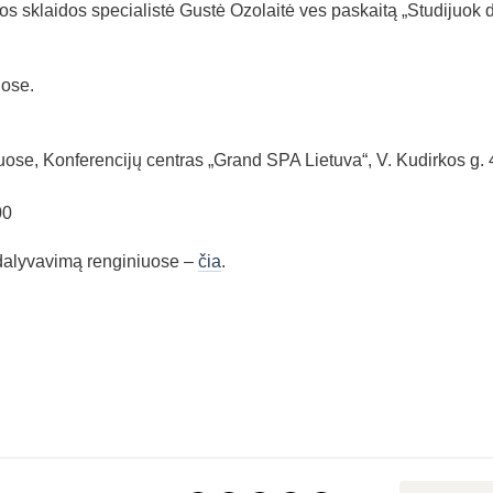
os sklaidos specialistė Gustė Ozolaitė ves paskaitą „Studijuok 
uose.
uose, Konferencijų centras „Grand SPA Lietuva“, V. Kudirkos g. 
00
dalyvavimą renginiuose –
čia
.