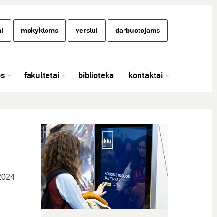
i
mokykloms
verslui
darbuotojams
os
fakultetai
biblioteka
kontaktai
 2024