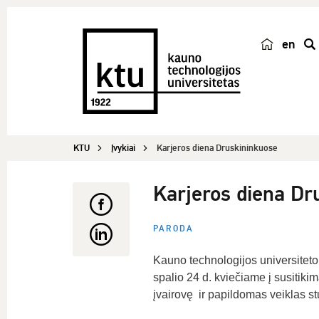
en
p
a
i
e
š
KTU
Įvykiai
Karjeros diena Druskininkuose
k
a
Karjeros diena Dr
PARODA
Kauno technologijos universitet
spalio 24 d. kviečiame į susitiki
įvairovę ir papildomas veiklas s