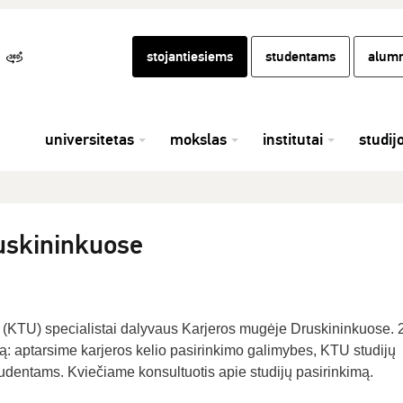
stojantiesiems
studentams
alumn
universitetas
mokslas
institutai
studij
uskininkuose
o (KTU) specialistai dalyvaus Karjeros mugėje Druskininkuose.
mą: aptarsime karjeros kelio pasirinkimo galimybes, KTU studijų
tudentams. Kviečiame konsultuotis apie studijų pasirinkimą.