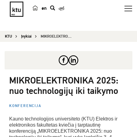
en
p
a
i
KTU
Įvykiai
MIKROELEKTRONIKA 2025: nuo technologijų iki taik...
e
š
k
a
MIKROELEKTRONIKA 2025:
nuo technologijų iki taikymo
KONFERENCIJA
Kauno technologijos universiteto (KTU) Elektros ir
elektronikos fakultetas kviečia į tarptautinę
konferenciją „MIKROELEKTRONIKA 2025: nuo