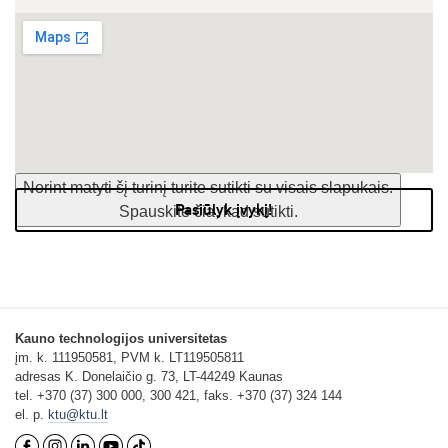
Norint matyti šį turinį turite sutikti su visais slapukais.
Pasiūlyk įvykį!
Spauskite čia, kad sutikti.
Kauno technologijos universitetas
įm. k. 111950581, PVM k. LT119505811
adresas K. Donelaičio g. 73, LT-44249 Kaunas
tel. +370 (37) 300 000, 300 421, faks. +370 (37) 324 144
el. p.
ktu@ktu.lt