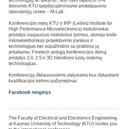
technologijų iki taikymo“, kuri vyks lapkričio 3–4
dienomis KTU tarpdisciplininiame prototipavimo
laboratorijų centre – M-Lab.
Konferencijos metu KTU ir IHP (Leibniz Institute for
High Performance Microelectronics) mokslininkai
pristatys naujausius mokslinius tyrimus, atvirojo kodo
mikroelektronikos projektavimo įrankius ir
technologijas bei supažindins su praktiniu jų
pritaikymu. Finetech antrąją konferencijos dieną
pristatys 2.0, 2.5 ir 3D hibridines lustų sistemų
technologijas.
Konferenciją išklausiusiems dalyviams bus išduodami
kvalifikacijos kėlimo pažymėjimai.
Facebook renginys
The Faculty of Electrical and Electronics Engineering
at Kaunas University of Technology (KTU) invites you