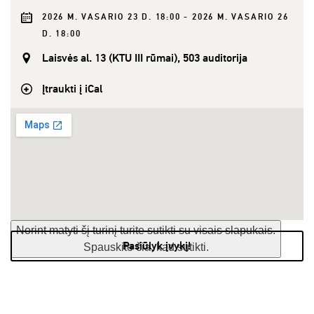
2026 M. VASARIO 23 D. 18:00 - 2026 M. VASARIO 26
D. 18:00
Laisvės al. 13 (KTU III rūmai), 503 auditorija
Įtraukti į iCal
Norint matyti šį turinį turite sutikti su visais slapukais.
Pasiūlyk įvykį!
Spauskite čia, kad sutikti.