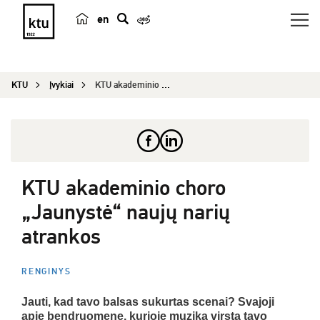
en
p
a
i
KTU
Įvykiai
KTU akademinio choro „Jaunystė“ naujų narių atra...
e
š
k
a
KTU akademinio choro
„Jaunystė“ naujų narių
atrankos
RENGINYS
Jauti, kad tavo balsas sukurtas scenai? Svajoji
apie bendruomenę, kurioje muzika virsta tavo