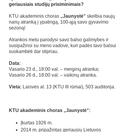
geriausiais studijų prisiminimais?
KTU akademinis choras
„Jaunystė“
skelbia naujų
narių atranką į ypatingą, 100-ąją savo gyvavimo
sezoną!
Atrankos metu parodysi savo balso galimybes ir
susipažinsi su meno vadove, kuri padės tavo balsui
suskambėti dar stipriau.
Data:
Vasario 23 d., 18:00 val. – merginų atranka;
Vasario 26 d., 18:00 val. – vaikinų atranka.
Vieta:
Laisvės al. 13 (KTU III rūmai), 503 auditorija.
KTU akademinis choras „Jaunystė“:
Įkurtas 1926 m.
2014 m. pripažintas geriausiu Lietuvos