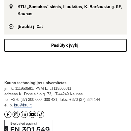
KTU „Santakos“ slėnis, II aukštas, K. Baršausko g. 59,
Kaunas
Įtraukti į iCal
Pasiūlyk įvykį!
Kauno technologijos universitetas
įm. k. 111950581, PVM k. LT119505811
adresas K. Donelaičio g. 73, LT-44249 Kaunas
tel. +370 (37) 300 000, 300 421, faks. +370 (37) 324 144
el. p.
ktu@ktu.lt