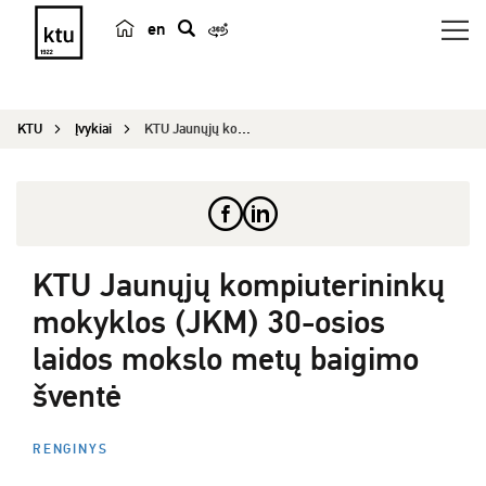
en
p
a
i
KTU
Įvykiai
KTU Jaunųjų kompiuterininkų mokyklos (JKM) 30-os...
e
š
k
a
KTU Jaunųjų kompiuterininkų
mokyklos (JKM) 30-osios
laidos mokslo metų baigimo
šventė
RENGINYS