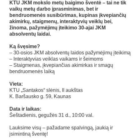
KTU JKM mokslo metų baigimo šventė – tai ne tik
vaikų metų darbo įprasminimas, bet ir
bendruomenės susibūrimas, kupinas įkvepiančių
akimirkų, staigmenų, interaktyvių veiklų bei,
žinoma, pažymėjimų įteikimo 30-ajai JKM
absolventų laidai.
Ką švęsime?
– 30-osios JKM absolventų laidos pažymėjimų įteikimą
– Interaktyvias veiklas vaikams ir šeimoms
– Staigmenas, įkvepiančias akimirkas ir smagų
bendruomenės laiką
Vieta:
KTU „Santakos“ slėnis, II aukštas
K. Baršausko g. 59, Kaunas
Data ir laikas:
Šeštadienis, gegužės 31 d., 10:00 val.
Lauksime visų – pažadame spalvingą, jaukią ir
įsimintiną šventę!