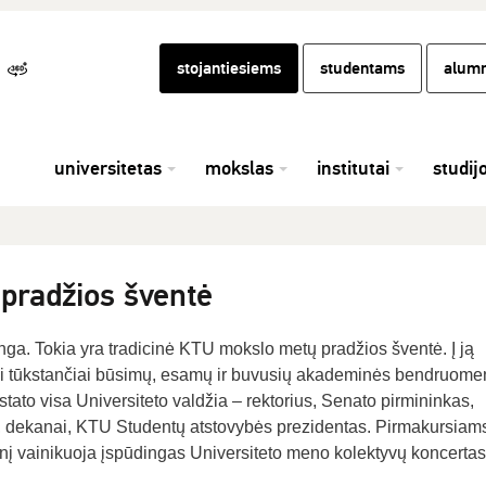
stojantiesiems
studentams
alumn
universitetas
mokslas
institutai
studij
pradžios šventė
nga. Tokia yra tradicinė KTU mokslo metų pradžios šventė. Į ją
li tūkstančiai būsimų, esamų ir buvusių akademinės bendruom
tato visa Universiteto valdžia – rektorius, Senato pirmininkas,
i, dekanai, KTU Studentų atstovybės prezidentas. Pirmakursiam
inį vainikuoja įspūdingas Universiteto meno kolektyvų koncertas