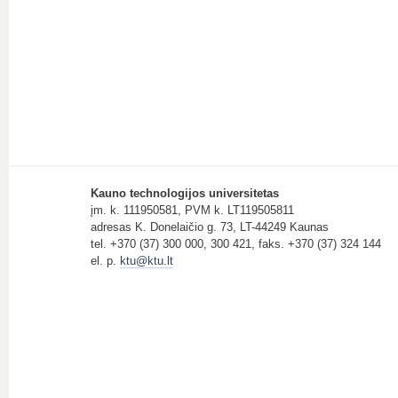
Kauno technologijos universitetas
įm. k. 111950581, PVM k. LT119505811
adresas K. Donelaičio g. 73, LT-44249 Kaunas
tel. +370 (37) 300 000, 300 421, faks. +370 (37) 324 144
el. p.
ktu@ktu.lt