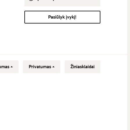
Pasiūlyk įvykį!
umas
Privatumas
Žiniasklaidai