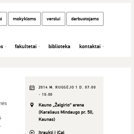
i
mokykloms
verslui
darbuotojams
os
fakultetai
biblioteka
kontaktai
2014 M. RUGSĖJO 1 D. 07:00
- 10:00
enės
Kauno „Žalgirio“ arena
(Karaliaus Mindaugo pr. 50,
s
Kaunas)
.
Įtraukti į iCal