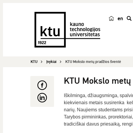
en
p
a
i
e
š
KTU
Įvykiai
KTU Mokslo metų pradžios šventė
k
a
KTU Mokslo metų 
Iškilminga, džiaugsminga, spalvi
kiekvienais metais susirenka ke
narių. Naujiems studentams prisis
Tarybos pirmininkas, prorektoria
tradiciškai davus priesaiką, reng