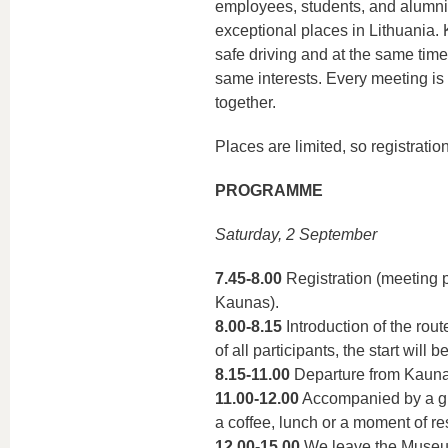
employees, students, and alumni, 
exceptional places in Lithuania. 
safe driving and at the same ti
same interests. Every meeting i
together.
Places are limited, so registrat
PROGRAMME
Saturday, 2 September
7.45-8.00
Registration (meeting p
Kaunas).
8.00-8.15
Introduction of the rout
of all participants, the start will 
8.15-11.00
Departure from Kaunas
11.00-12.00
Accompanied by a gu
a coffee, lunch or a moment of res
12.00-15.00
We leave the Museum