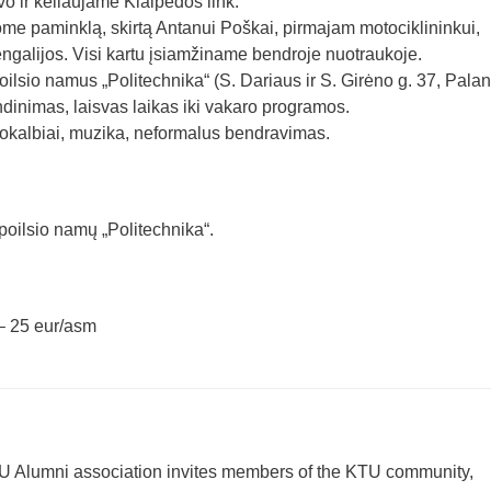
o ir keliaujame Klaipėdos link.
e paminklą, skirtą Antanui Poškai, pirmajam motociklininkui,
engalijos. Visi kartu įsiamžiname bendroje nuotraukoje.
lsio namus „Politechnika“ (S. Dariaus ir S. Girėno g. 37, Palan
dinimas, laisvas laikas iki vakaro programos.
kalbiai, muzika, neformalus bendravimas.
 poilsio namų „Politechnika“.
– 25 eur/asm
KTU Alumni association invites members of the KTU community,