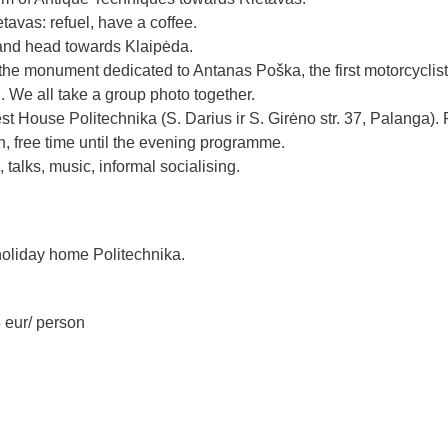
etavas: refuel, have a coffee.
nd head towards Klaipėda.
 the monument dedicated to Antanas Poška, the first motorcyclis
l. We all take a group photo together.
t House Politechnika (S. Darius ir S. Girėno str. 37, Palanga). 
 free time until the evening programme.
alks, music, informal socialising.
oliday home Politechnika.
eur/ person