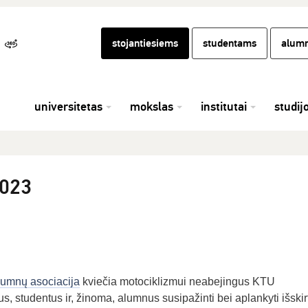
stojantiesiems
studentams
alumn
universitetas
mokslas
institutai
studij
023
umnų asociacija
kviečia motociklizmui neabejingus KTU
 studentus ir, žinoma, alumnus susipažinti bei aplankyti išskir