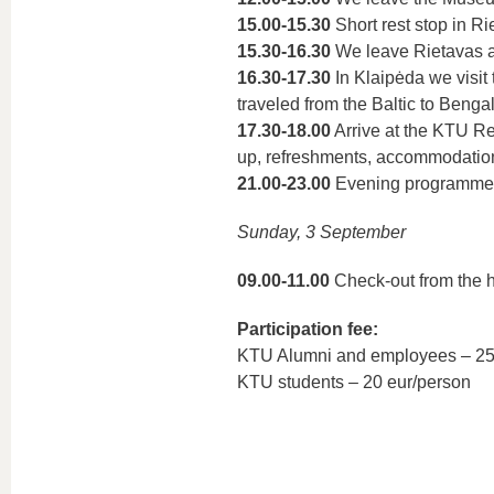
15.00-15.30
Short rest stop in Ri
15.30-16.30
We leave Rietavas a
16.30-17.30
In Klaipėda we visit
traveled from the Baltic to Benga
17.30-18.00
Arrive at the KTU Res
up, refreshments, accommodation,
21.00-23.00
Evening programme, t
Sunday, 3 September
09.00-11.00
Check-out from the h
Participation fee:
KTU Alumni and employees – 25 
KTU students – 20 eur/person