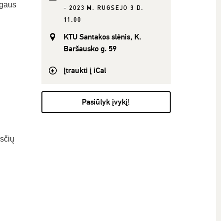
ugaus
- 2023 M. RUGSĖJO 3 D.
11:00
KTU Santakos slėnis, K.
Baršausko g. 59
Įtraukti į iCal
Pasiūlyk įvykį!
sčių