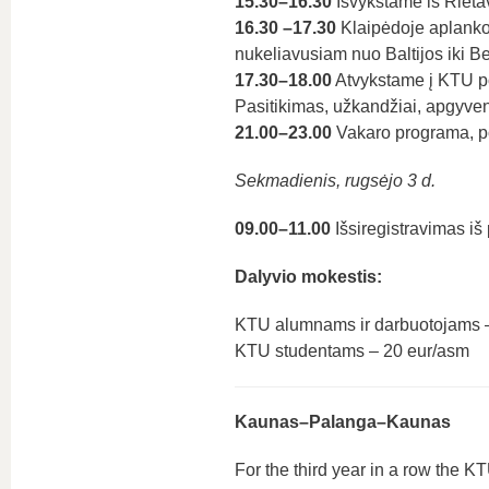
15.30–16.30
Išvykstame iš Rietav
16.30 –17.30
Klaipėdoje aplankom
nukeliavusiam nuo Baltijos iki B
17.30–18.00
Atvykstame į KTU poi
Pasitikimas, užkandžiai, apgyven
21.00–23.00
Vakaro programa, po
Sekmadienis, rugsėjo 3 d.
09.00–11.00
Išsiregistravimas iš
Dalyvio mokestis:
KTU alumnams ir darbuotojams 
KTU studentams – 20 eur/asm
Kaunas–Palanga–Kaunas
For the third year in a row the 