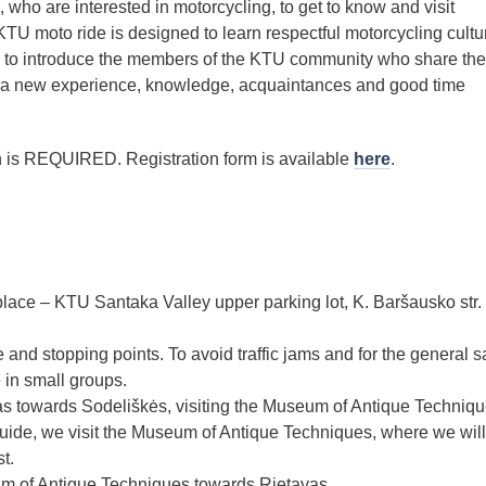
who are interested in motorcycling, to get to know and visit
KTU moto ride is designed to learn respectful motorcycling cultu
me to introduce the members of the KTU community who share the
s a new experience, knowledge, acquaintances and good time
ion is REQUIRED. Registration form is available
here
.
lace – KTU Santaka Valley upper parking lot, K. Baršausko str.
e and stopping points. To avoid traffic jams and for the general s
be in small groups.
 towards Sodeliškės, visiting the Museum of Antique Techniqu
ide, we visit the Museum of Antique Techniques, where we wil
t.
 of Antique Techniques towards Rietavas.