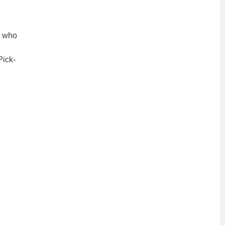
t who
Pick-