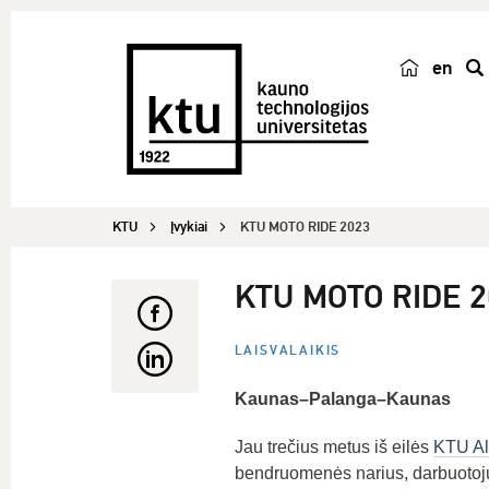
en
p
a
i
e
š
KTU
Įvykiai
KTU MOTO RIDE 2023
k
a
KTU MOTO RIDE 2
LAISVALAIKIS
Kaunas–Palanga–Kaunas
Jau trečius metus iš eilės
KTU Al
bendruomenės narius, darbuotojus,