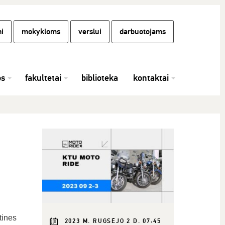
i
mokykloms
verslui
darbuotojams
os
fakultetai
biblioteka
kontaktai
tines
2023 M. RUGSĖJO 2 D. 07:45