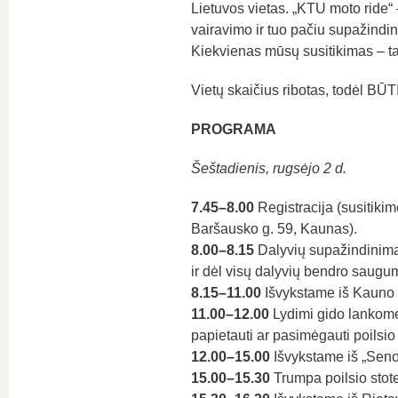
Lietuvos vietas. „KTU moto ride“
vairavimo ir tuo pačiu supažind
Kiekvienas mūsų susitikimas – tai 
Vietų skaičius ribotas, todėl BŪT
PROGRAMA
Šeštadienis, rugsėjo 2 d.
7.45–8.00
Registracija (susitikim
Baršausko g. 59, Kaunas).
8.00–8.15
Dalyvių supažindinimas
ir dėl visų dalyvių bendro saugu
8.15–11.00
Išvykstame iš Kauno l
11.00–12.00
Lydimi gido lankome 
papietauti ar pasimėgauti poilsio
12.00–15.00
Išvykstame iš „Seno
15.00–15.30
Trumpa poilsio stot