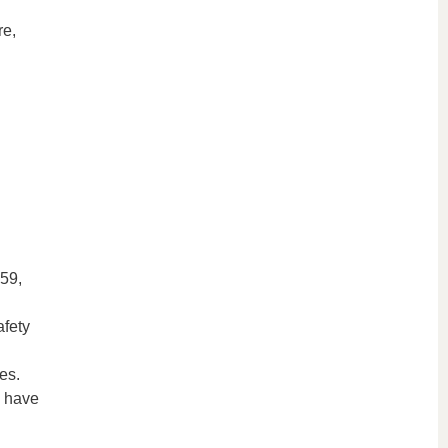
re,
 59,
afety
es.
l have