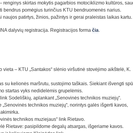
 – renginys skirtas mokytis pagarbios motociklizmo kultūros, sa
inti bendrus pomėgius turinčius KTU bendruomenės narius.
naujos patirtys, žinios, pažintys ir gerai praleistas laikas kartu.
INA dalyvių registracija. Registracijos forma
čia
.
o vieta – KTU „Santakos“ slėnio viršutinė stovėjimo aikštelė, K.
 su kelionės maršrutu, sustojimo taškais. Siekiant išvengti spū
mo startas vyks nedidelėmis grupelėmis.
ink Sodeliškių, aplankant „Senovinės technikos muziejų“.
„Senovinės technikos muziejų“, norintys galės išgerti kavos,
 akimirka.
vinės technikos muziejaus“ link Rietavo.
elė Rietave: pasipildome degalų atsargas, išgeriame kavos.