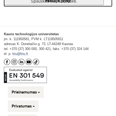
Pasiūlyk įvykį!
Spauskite čia, kad sutikti.
Kauno technologijos universitetas
įm. k. 111950581, PVM k. LT119505811
adresas K. Donelaičio g. 73, LT-44249 Kaunas
tel. +370 (37) 300 000, 300 421, faks. +370 (37) 324 144
el. p.
ktu@ktu.lt
Prieinamumas
Privatumas