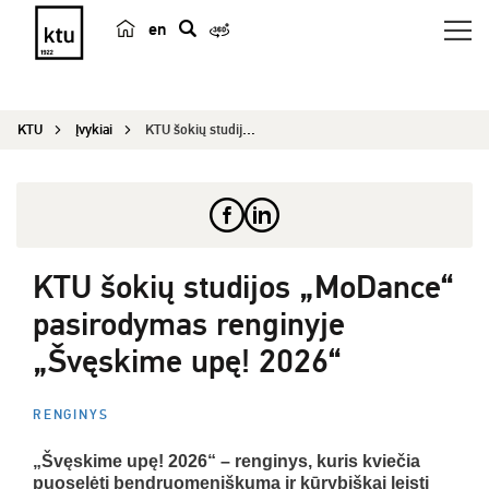
en
p
a
i
KTU
Įvykiai
KTU šokių studijos „MoDance“ pasirodymas renginy...
e
š
k
a
KTU šokių studijos „MoDance“
pasirodymas renginyje
„Švęskime upę! 2026“
RENGINYS
„Švęskime upę! 2026“ – renginys, kuris kviečia
puoselėti bendruomeniškumą ir kūrybiškai leisti