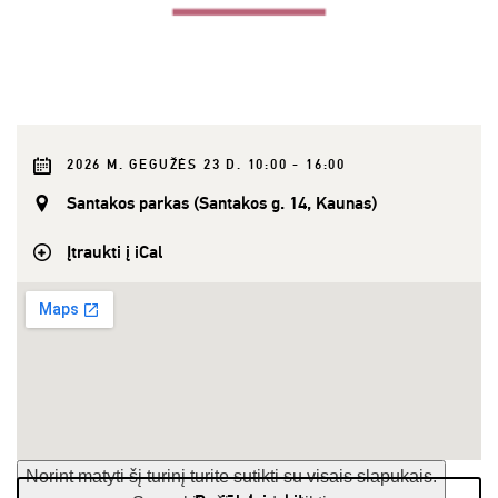
2026 M. GEGUŽĖS 23 D. 10:00 - 16:00
Santakos parkas (Santakos g. 14, Kaunas)
Įtraukti į iCal
Norint matyti šį turinį turite sutikti su visais slapukais.