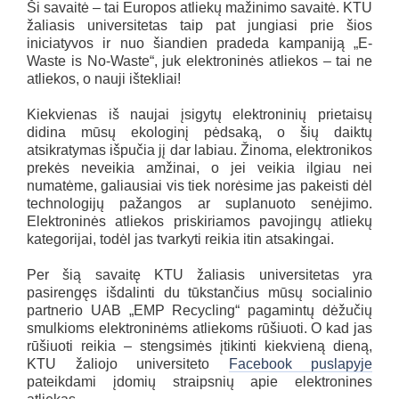
Ši savaitė – tai Europos atliekų mažinimo savaitė. KTU
žaliasis universitetas taip pat jungiasi prie šios
iniciatyvos ir nuo šiandien pradeda kampaniją „E-
Waste is No-Waste“, juk elektroninės atliekos – tai ne
atliekos, o nauji ištekliai!
Kiekvienas iš naujai įsigytų elektroninių prietaisų
didina mūsų ekologinį pėdsaką, o šių daiktų
atsikratymas išpučia jį dar labiau. Žinoma, elektronikos
prekės neveikia amžinai, o jei veikia ilgiau nei
numatėme, galiausiai vis tiek norėsime jas pakeisti dėl
technologijų pažangos ar suplanuoto senėjimo.
Elektroninės atliekos priskiriamos pavojingų atliekų
kategorijai, todėl jas tvarkyti reikia itin atsakingai.
Per šią savaitę KTU žaliasis universitetas yra
pasirengęs išdalinti du tūkstančius mūsų socialinio
partnerio UAB „EMP Recycling“ pagamintų dėžučių
smulkioms elektroninėms atliekoms rūšiuoti. O kad jas
rūšiuoti reikia – stengsimės įtikinti kiekvieną dieną,
KTU žaliojo universiteto
Facebook puslapyje
pateikdami įdomių straipsnių apie elektronines