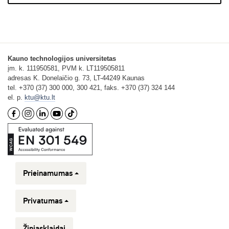
Kauno technologijos universitetas
įm. k. 111950581, PVM k. LT119505811
adresas K. Donelaičio g. 73, LT-44249 Kaunas
tel. +370 (37) 300 000, 300 421, faks. +370 (37) 324 144
el. p.
ktu@ktu.lt
Prieinamumas
Privatumas
Žiniasklaidai