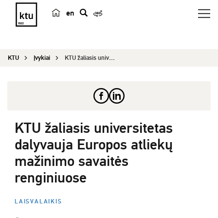
en
p
a
i
KTU
Įvykiai
KTU žaliasis universitetas dalyvauja Europos atl...
e
š
k
a
KTU žaliasis universitetas
dalyvauja Europos atliekų
mažinimo savaitės
renginiuose
LAISVALAIKIS