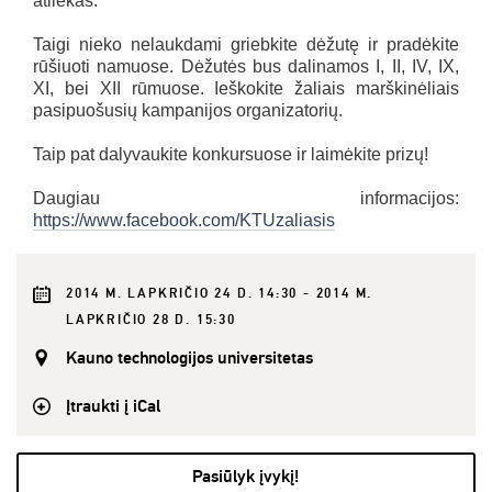
atliekas.
Taigi nieko nelaukdami griebkite dėžutę ir pradėkite
rūšiuoti namuose. Dėžutės bus dalinamos I, II, IV, IX,
XI, bei XII rūmuose. Ieškokite žaliais marškinėliais
pasipuošusių kampanijos organizatorių.
Taip pat dalyvaukite konkursuose ir laimėkite prizų!
Daugiau informacijos:
https://www.facebook.com/KTUzaliasis
2014 M. LAPKRIČIO 24 D. 14:30 - 2014 M.
LAPKRIČIO 28 D. 15:30
Kauno technologijos universitetas
Įtraukti į iCal
Pasiūlyk įvykį!