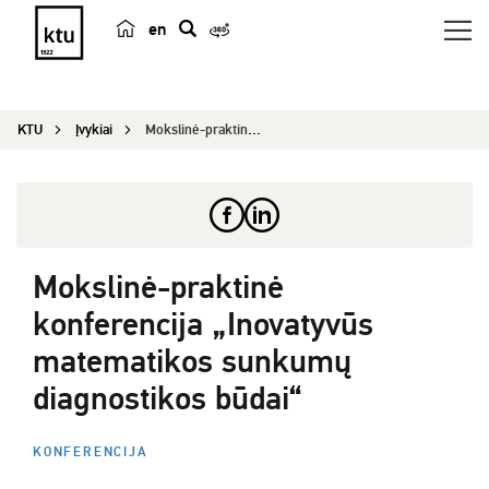
en
p
a
i
KTU
Įvykiai
Mokslinė-praktinė konferencija „Inovatyvūs matem...
e
š
k
a
Mokslinė-praktinė
konferencija „Inovatyvūs
matematikos sunkumų
diagnostikos būdai“
KONFERENCIJA