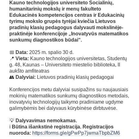
Kauno technologijos universiteto Socialinių,
humanitarinių mokslų ir menų fakulteto
Edukacinės kompetencijos centras ir Edukacinių
tyrimų mokslo grupės tyrėjai kviečia Lietuvos
pradinių klasių pedagogus dalyvauti mokslinėje-
praktinėje konferencijoje „Inovatyvūs matematikos
sunkumų diagnostikos būdai“.
📅
Data:
2025 m. spalio 30 d.
📍
Vieta:
Kauno technologijos universitetas, Studentų
g. 48, Kaunas – Universiteto miestelio biblioteka, II
aukšto amfiteatras
👥
Dalyviai:
Lietuvos pradinių klasių pedagogai
Konferencijos metu dalyviai susipažins su naujausiais
mokinių matematikos sunkumų diagnostikos metodais,
inovatyvių technologijų taikymo pradiniame ugdyme
galimybėmis bei dalyvaus kūrybinėse dirbtuvėse.
💡
Dalyvavimas nemokamas.
ℹ️
Būtina išankstinė registracija.
Registracijos
nuoroda:
https://forms.gle/gPwPp7jwmaTbpbZM6