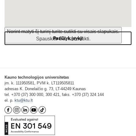
Norint matyti šį turinį turite sutikti su visais slapukais.
Pasiūlyk įvykį!
Spauskite čia, kad sutikti.
Kauno technologijos universitetas
įm. k. 111950581, PVM k. LT119505811
adresas K. Donelaičio g. 73, LT-44249 Kaunas
tel. +370 (37) 300 000, 300 421, faks. +370 (37) 324 144
el. p.
ktu@ktu.lt