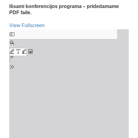
Išsami konferencijos programa – pridedamame
PDF faile.
View Fullscreen
Skip
to
PDF
content