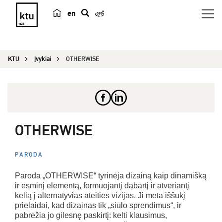
en
p
a
i
KTU
Įvykiai
OTHERWISE
e
š
k
a
OTHERWISE
PARODA
Paroda „OTHERWISE“ tyrinėja dizainą kaip dinamišką
ir esminį elementą, formuojantį dabartį ir atveriantį
kelią į alternatyvias ateities vizijas. Ji meta iššūkį
prielaidai, kad dizainas tik „siūlo sprendimus“, ir
pabrėžia jo gilesnę paskirtį: kelti klausimus,