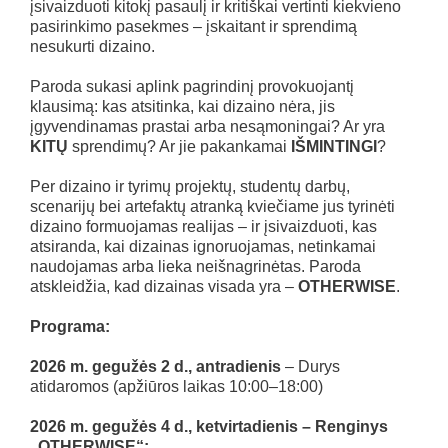
įsivaizduoti kitokį pasaulį ir kritiškai vertinti kiekvieno
pasirinkimo pasekmes – įskaitant ir sprendimą
nesukurti dizaino.
Paroda sukasi aplink pagrindinį provokuojantį
klausimą: kas atsitinka, kai dizaino nėra, jis
įgyvendinamas prastai arba nesąmoningai? Ar yra
KITŲ
sprendimų? Ar jie pakankamai
IŠMINTINGI
?
Per dizaino ir tyrimų projektų, studentų darbų,
scenarijų bei artefaktų atranką kviečiame jus tyrinėti
dizaino formuojamas realijas – ir įsivaizduoti, kas
atsiranda, kai dizainas ignoruojamas, netinkamai
naudojamas arba lieka neišnagrinėtas. Paroda
atskleidžia, kad dizainas visada yra –
OTHERWISE
.
Programa:
2026 m. gegužės 2 d., antradienis
– Durys
atidaromos (apžiūros laikas 10:00–18:00)
2026 m. gegužės 4 d., ketvirtadienis
– Renginys
„OTHERWISE“: