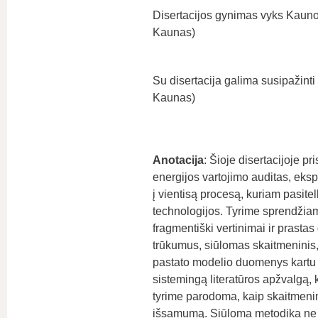
Disertacijos gynimas vyks Kauno 
Kaunas)
Su disertacija galima susipažinti
Kaunas)
Anotacija
: Šioje disertacijoje p
energijos vartojimo auditas, eksp
į vientisą procesą, kuriam pasit
technologijos. Tyrime sprendžiam
fragmentiški vertinimai ir prast
trūkumus, siūlomas skaitmeninis
pastato modelio duomenys kartu s
sistemingą literatūros apžvalgą,
tyrime parodoma, kaip skaitmenin
išsamumą. Siūloma metodika ne tik