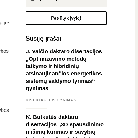
Pasiūlyk įvykį!
gijos
Susiję įrašai
ybos
J. Vaičio daktaro disertacijos
„Optimizavimo metodų
taikymo ir hibridinių
atsinaujinančios energetikos
sistemų valdymo tyrimas“
gynimas
DISERTACIJOS GYNIMAS
tybos
K. Butkutės daktaro
disertacijos „3D spausdinimo
mišinių kūrimas ir savybių