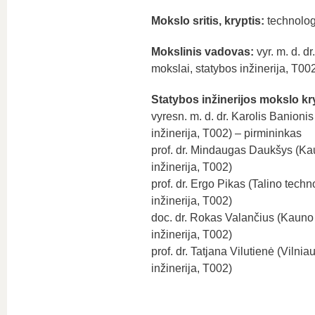
Mokslo sritis, kryptis:
technolog
Mokslinis vadovas:
vyr. m. d. d
mokslai, statybos inžinerija, T00
Statybos inžinerijos mokslo kr
vyresn. m. d. dr. Karolis Banioni
inžinerija, T002) – pirmininkas
prof. dr. Mindaugas Daukšys (Kau
inžinerija, T002)
prof. dr. Ergo Pikas (Talino techn
inžinerija, T002)
doc. dr. Rokas Valančius (Kauno 
inžinerija, T002)
prof. dr. Tatjana Vilutienė (Viln
inžinerija, T002)