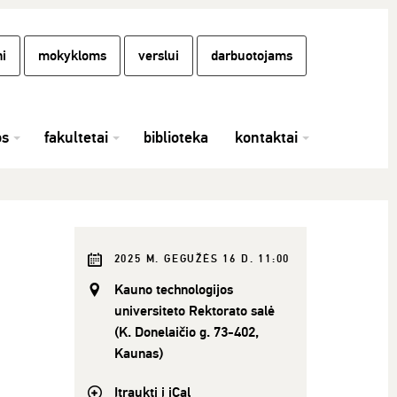
i
mokykloms
verslui
darbuotojams
os
fakultetai
biblioteka
kontaktai
2025 M. GEGUŽĖS 16 D. 11:00
Kauno technologijos
universiteto Rektorato salė
(K. Donelaičio g. 73-402,
Kaunas)
Įtraukti į iCal