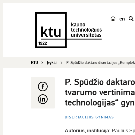
en
p
a
i
e
š
KTU
Įvykiai
P. Spūdžio daktaro disertacijos „Kompleks
k
a
P. Spūdžio daktaro
tvarumo vertinima
technologijas“ gy
DISERTACIJOS GYNIMAS
Autorius, institucija:
Paulius Sp