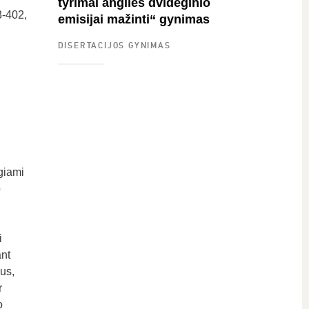
tyrimai anglies dvideginio
3-402,
emisijai mažinti“ gynimas
DISERTACIJOS GYNIMAS
giami
o
i
ant
us,
r
o