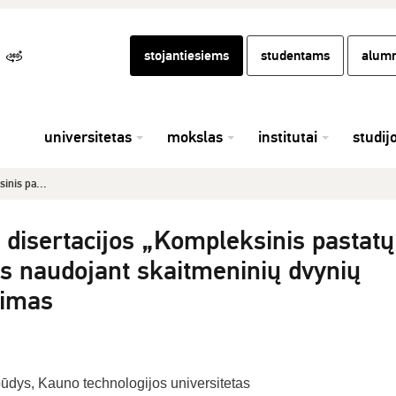
stojantiesiems
studentams
alumn
universitetas
mokslas
institutai
studij
inis pa...
 disertacijos „Kompleksinis pastatų
s naudojant skaitmeninių dvynių
nimas
ūdys, Kauno technologijos universitetas