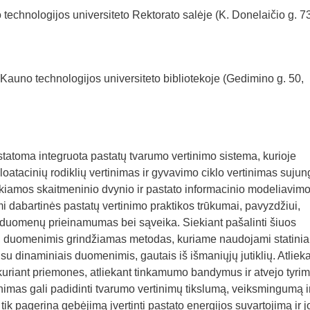
technologijos universiteto Rektorato salėje (K. Donelaičio g. 7
 Kauno technologijos universiteto bibliotekoje (Gedimino g. 50,
ristatoma integruota pastatų tvarumo vertinimo sistema, kurioje
loatacinių rodiklių vertinimas ir gyvavimo ciklo vertinimas sujun
elkiamos skaitmeninio dvynio ir pastato informacinio modeliavim
i dabartinės pastatų vertinimo praktikos trūkumai, pavyzdžiui,
as duomenų prieinamumas bei sąveika. Siekiant pašalinti šiuos
, duomenimis grindžiamas metodas, kuriame naudojami statinia
u dinaminiais duomenimis, gautais iš išmaniųjų jutiklių. Atliek
 kuriant priemones, atliekant tinkamumo bandymus ir atvejo tyrim
imas gali padidinti tvarumo vertinimų tikslumą, veiksmingumą i
 pagerina gebėjimą įvertinti pastato energijos suvartojimą ir j