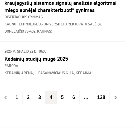
kraujagyslių sistemos signalų analizės algoritmai
miego apnėjai charakterizuoti“ gynimas
DISERTACIJOS GYNIMAS
KAUNO TECHNOLOGIJOS UNIVERSITETO REKTORATO SALĖ (K.
DONELAIČIO 73-402, KAUNAS)
2025 M. SPALIO 22 D. 10:00
Kėdainių studijų mugė 2025
PARODA
KĖDAINIŲ ARENA, J. BASANAVIČIAUS G. 1A, KĖDAINIAI
<
1
2
3
4
5
6
…
128
>