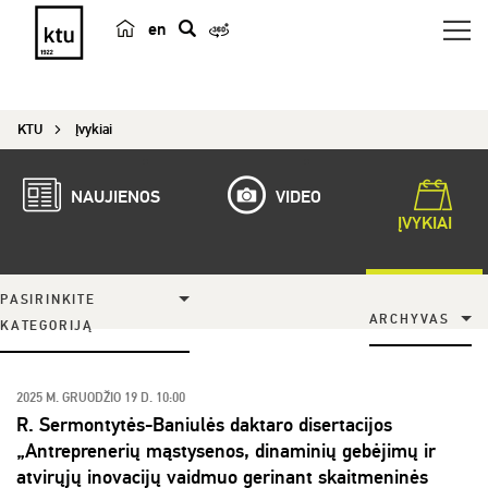
en
p
a
i
KTU
Įvykiai
e
š
k
NAUJIENOS
VIDEO
a
ĮVYKIAI
PASIRINKITE
ARCHYVAS
KATEGORIJĄ
2025 M. GRUODŽIO 19 D. 10:00
R. Sermontytės-Baniulės daktaro disertacijos
„Antreprenerių mąstysenos, dinaminių gebėjimų ir
atvirųjų inovacijų vaidmuo gerinant skaitmeninės