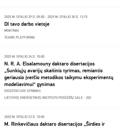
2025 M. SPALIO 29 D. 09:00 - 2025 M. SPALIO 30 D. 13:15
DI tavo darbo vietoje
MOKYMAI
TEAMS PLATFORMA
2025 M. SPALIO 24 D. 10:00
N. R. A. Elsalamouny daktaro disertacijos
„Sunkiųjų avarijų skaitinis tyrimas, remiantis
geriausio įverčio metodikos taikymu eksperimentų
modeliavimui“ gynimas
DISERTACIJOS GYNIMAS
LIETUVOS ENERGETIKOS INSTITUTO POSĖDŽIŲ SALĖ - 202
2025 M. SPALIO 23 D. 10:00
M. Rinkevičiaus daktaro disertacijos „Širdies ir