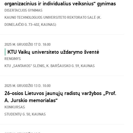
organizacinius ir individualius veiksnius“ gynimas
DISERTACIJOS GYNIMAS
KAUNO TECHNOLOGIJOS UNIVERSITETO REKTORATO SALĖ (K.
DONELAIČIO G. 73–402, KAUNAS)
2025 M. GRUODŽIO 17 D. 18:00
KTU Vaikų universiteto uždarymo šventė
RENGINYS
KTU „SANTAKOS“ SLĖNIS, K. BARŠAUSKO G. 59, KAUNAS
2025 M. GRUODŽIO 13 D. 10:00
26-osios Lietuvos jaunųjų radistų varžybos „Prof.
A. Jurskio memorialas“
KONKURSAS
STUDENTŲ G. 50, KAUNAS