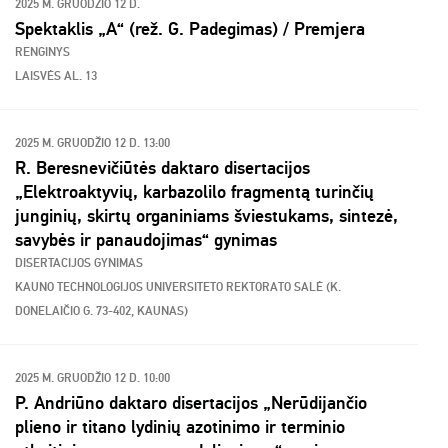
2025 M. GRUODŽIO 12 D.
Spektaklis „A“ (rež. G. Padegimas) / Premjera
RENGINYS
LAISVĖS AL. 13
2025 M. GRUODŽIO 12 D. 13:00
R. Beresnevičiūtės daktaro disertacijos
„Elektroaktyvių, karbazolilo fragmentą turinčių
junginių, skirtų organiniams šviestukams, sintezė,
savybės ir panaudojimas“ gynimas
DISERTACIJOS GYNIMAS
KAUNO TECHNOLOGIJOS UNIVERSITETO REKTORATO SALĖ (K.
DONELAIČIO G. 73-402, KAUNAS)
2025 M. GRUODŽIO 12 D. 10:00
P. Andriūno daktaro disertacijos „Nerūdijančio
plieno ir titano lydinių azotinimo ir terminio