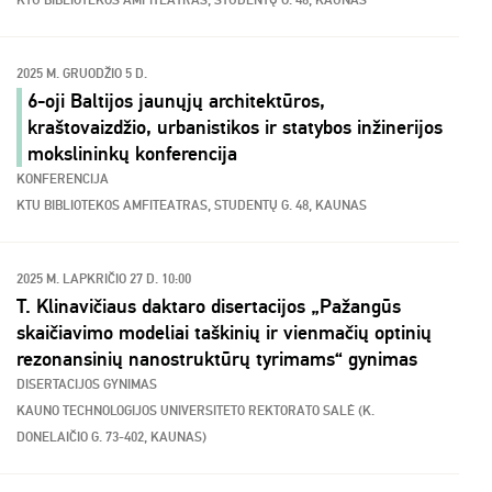
KTU BIBLIOTEKOS AMFITEATRAS, STUDENTŲ G. 48, KAUNAS
2025 M. GRUODŽIO 5 D.
6-oji Baltijos jaunųjų architektūros,
kraštovaizdžio, urbanistikos ir statybos inžinerijos
mokslininkų konferencija
KONFERENCIJA
KTU BIBLIOTEKOS AMFITEATRAS, STUDENTŲ G. 48, KAUNAS
2025 M. LAPKRIČIO 27 D. 10:00
T. Klinavičiaus daktaro disertacijos „Pažangūs
skaičiavimo modeliai taškinių ir vienmačių optinių
rezonansinių nanostruktūrų tyrimams“ gynimas
DISERTACIJOS GYNIMAS
KAUNO TECHNOLOGIJOS UNIVERSITETO REKTORATO SALĖ (K.
DONELAIČIO G. 73-402, KAUNAS)