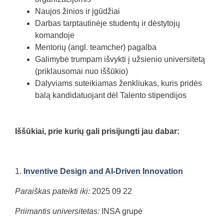
Naujos žinios ir įgūdžiai
Darbas tarptautinėje studentų ir dėstytojų
komandoje
Mentorių (angl. teamcher) pagalba
Galimybė trumpam išvykti į užsienio universitetą
(priklausomai nuo iššūkio)
Dalyviams suteikiamas ženkliukas, kuris pridės
balą kandidatuojant dėl Talento stipendijos
Iššūkiai, prie kurių gali prisijungti jau dabar:
1.
Inventive Design and AI-Driven Innovation
Paraiškas pateikti iki:
2025 09 22
Priimantis universitetas:
INSA grupė