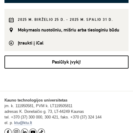
2025 M. BIRŽELIO 25 D. - 2025 M. SPALIO 31 D.
Mokymasis nuotoliniu, mišriu arba tiesioginiu būdu
Įtraukti į iCal
Pasiūlyk įvykį!
Kauno technologijos universitetas
įm. k. 111950581, PVM k. LT119505811
adresas K. Donelaičio g. 73, LT-44249 Kaunas
tel. +370 (37) 300 000, 300 421, faks. +370 (37) 324 144
el. p.
ktu@ktu.lt