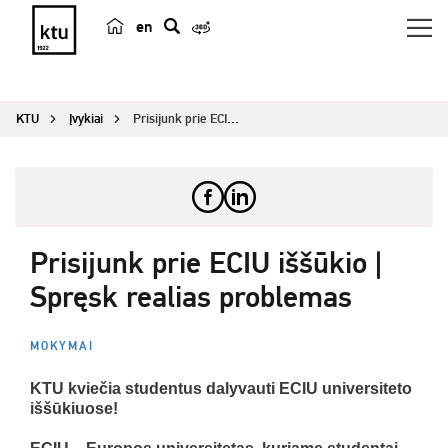
en
p
a
i
KTU
Įvykiai
Prisijunk prie ECIU iššūkio | Spręsk realias pro...
e
š
k
a
Prisijunk prie ECIU iššūkio |
Spręsk realias problemas
MOKYMAI
KTU kviečia studentus dalyvauti ECIU universiteto
iššūkiuose!