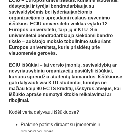
ECIU – Europos universitetas, kuriame studentai,
dėstytojai ir tyrėjai bendradarbiauja su
savivaldybėmis bei lyderiaujančiomis
organizacijomis spręsdami realaus gyvenimo
iššūkius. ECIU universiteto veiklas vykdo 12
Europos universitetų, tarp jų ir KTU. Šie
universitetai bendradarbiauja siekdami bendro
tikslo – aukštojo mokslo tobulinimo sukuriant
Europos universitetą, kuris prisidėtų prie
visuomenės gerovės.
ECIU iššūkiai – tai verslo įmonių, savivaldybių ar
nevyriausybinių organizacijų pasiūlyti iššūkiai,
kuriuos sprendžia studentų komandos. Iššūkiuose
gali dalyvauti visi KTU studentai, turintys ne
mažiau kaip 90 ECTS kreditų, išskyrus atvejus, kai
iššūkio apraše numatyti kitokie reikalavimai ar
ribojimai.
Kodėl verta dalyvauti iššūkiuose?
Praktinė patirtis dirbant su įmonėmis ir
organizacijomis