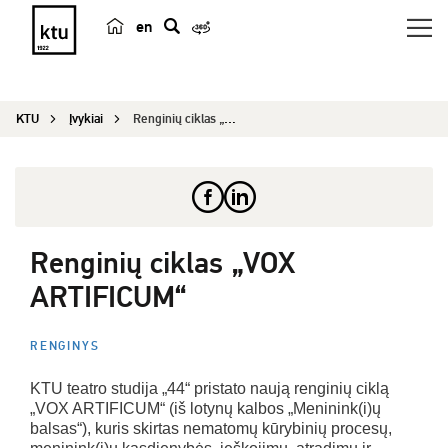
en
p
a
i
KTU
Įvykiai
Renginių ciklas „VOX ARTIFICUM“
e
š
k
a
Renginių ciklas „VOX
ARTIFICUM“
RENGINYS
KTU teatro studija „44“ pristato naują renginių ciklą
„VOX ARTIFICUM“ (iš lotynų kalbos „Meninink(i)ų
balsas“), kuris skirtas nematomų kūrybinių procesų,