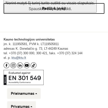
Norint matyti šį turinį turite sutikti su visais slapukais.
Pasiūlyk įvykį!
Spauskite čia, kad sutikti.
Kauno technologijos universitetas
įm. k. 111950581, PVM k. LT119505811
adresas K. Donelaičio g. 73, LT-44249 Kaunas
tel. +370 (37) 300 000, 300 421, faks. +370 (37) 324 144
el. p.
ktu@ktu.lt
Prieinamumas
Privatumas