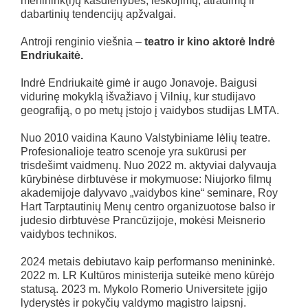
meninink(i)ų kasdienybės, ieškojimų, atradimų ir
dabartinių tendencijų apžvalgai.
Antroji renginio viešnia –
teatro ir kino aktorė Indrė
Endriukaitė.
Indrė Endriukaitė gimė ir augo Jonavoje. Baigusi
vidurinę mokyklą išvažiavo į Vilnių, kur studijavo
geografiją, o po metų įstojo į vaidybos studijas LMTA.
Nuo 2010 vaidina Kauno Valstybiniame lėlių teatre.
Profesionalioje teatro scenoje yra sukūrusi per
trisdešimt vaidmenų. Nuo 2022 m. aktyviai dalyvauja
kūrybinėse dirbtuvėse ir mokymuose: Niujorko filmų
akademijoje dalyvavo „vaidybos kine“ seminare, Roy
Hart Tarptautinių Menų centro organizuotose balso ir
judesio dirbtuvėse Prancūzijoje, mokėsi Meisnerio
vaidybos technikos.
2024 metais debiutavo kaip performanso menininkė.
2022 m. LR Kultūros ministerija suteikė meno kūrėjo
statusą. 2023 m. Mykolo Romerio Universitete įgijo
lyderystės ir pokyčių valdymo magistro laipsnį.