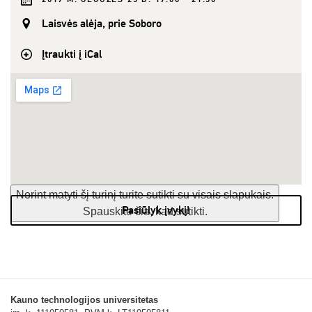
Laisvės alėja, prie Soboro
Įtraukti į iCal
Norint matyti šį turinį turite sutikti su visais slapukais.
Pasiūlyk įvykį!
Spauskite čia, kad sutikti.
Kauno technologijos universitetas