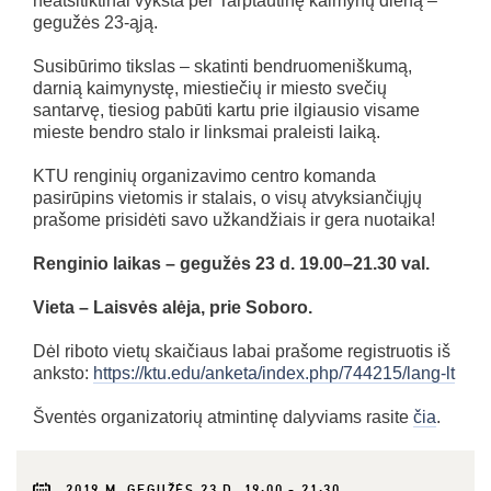
neatsitiktinai vyksta per Tarptautinę kaimynų dieną –
gegužės 23-ąją.
Susibūrimo tikslas – skatinti bendruomeniškumą,
darnią kaimynystę, miestiečių ir miesto svečių
santarvę, tiesiog pabūti kartu prie ilgiausio visame
mieste bendro stalo ir linksmai praleisti laiką.
KTU renginių organizavimo centro komanda
pasirūpins vietomis ir stalais, o visų atvyksiančiųjų
prašome prisidėti savo užkandžiais ir gera nuotaika!
Renginio laikas – gegužės 23 d. 19.00–21.30 val.
Vieta – Laisvės alėja, prie Soboro.
Dėl riboto vietų skaičiaus labai prašome registruotis iš
anksto:
https://ktu.edu/anketa/index.php/744215/lang-lt
Šventės organizatorių atmintinę dalyviams rasite
čia
.
2019 M. GEGUŽĖS 23 D. 19:00 - 21:30