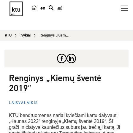
en
p
a
i
KTU
Įvykiai
Renginys „Kiemų šventė 2019″
e
š
k
a
Renginys „Kiemų šventė
2019″
LAISVALAIKIS
KTU bendruomenės nariai kviečiami kartu dalyvauti
„Kaunas 2022″ renginyje „Kiemų šventė 2019″. Ši
graži iniciatyva kauniečius suburs jau trečiąjį kartą. Ji