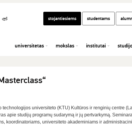
stojantiesiems
studentams
alumn
universitetas
mokslas
institutai
studij
Masterclass“
technologijos universiteto (KTU) Kultūros ir renginių centre (L
aras apie studijų programų sudarymą ir jų pertvarkymą. Seminar
s, koordinatoriams, universiteto akademiniams ir administraci