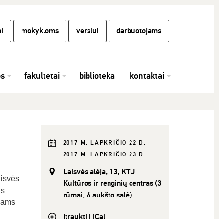
i
mokykloms
verslui
darbuotojams
os
fakultetai
biblioteka
kontaktai
2017 M. LAPKRIČIO 22 D. -
2017 M. LAPKRIČIO 23 D.
Laisvės alėja, 13, KTU
aisvės
Kultūros ir renginių centras (3
as
rūmai, 6 aukšto salė)
niams
Įtraukti į iCal