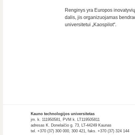
Renginys yra Europos inovatyv
dalis, jis organizuojamas bendrad
universitetui „Kaospilot“.
Kauno technologijos universitetas
įm. k. 111950581, PVM k. LT119505811
adresas K. Donelaičio g. 73, LT-44249 Kaunas
tel. +370 (37) 300 000, 300 421, faks. +370 (37) 324 144