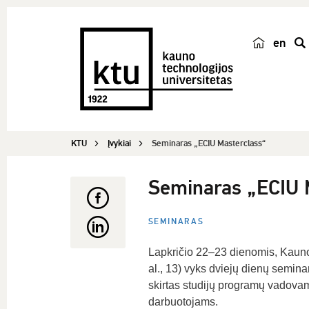
en
p
a
i
e
š
KTU
Įvykiai
Seminaras „ECIU Masterclass“
k
a
Seminaras „ECIU 
SEMINARAS
Lapkričio 22–23 dienomis, Kauno 
al., 13) vyks dviejų dienų semin
skirtas studijų programų vadovam
darbuotojams.