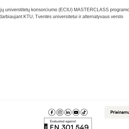
iųjų universtitetų konsorciumo (ECIU) MASTERCLASS program
arbiaujant KTU, Tventės universitetui ir alternatyvaus verslo
Prieinam