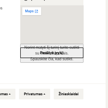
os
Norint matyti šį turinį turite sutikti
Pasiūlyk įvykį!
su visais slapukais.
Spauskite čia, kad sutikti.
umas
Privatumas
Žiniasklaidai