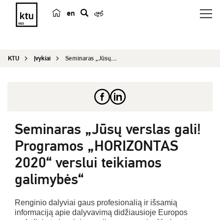
en
p
a
i
KTU
Įvykiai
Seminaras „Jūsų verslas gali! Programos „HORIZON...
e
š
k
a
Seminaras „Jūsų verslas gali!
Programos „HORIZONTAS
2020“ verslui teikiamos
galimybės“
Renginio dalyviai gaus profesionalią ir išsamią
informaciją apie dalyvavimą didžiausioje Europos