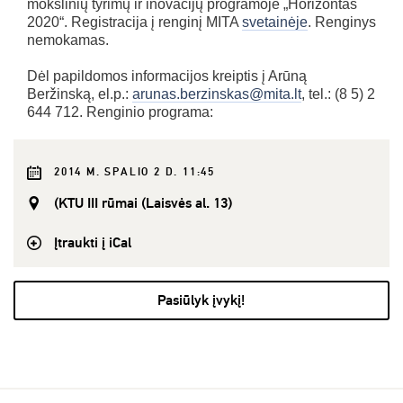
mokslinių tyrimų ir inovacijų programoje „Horizontas
2020“. Registracija į renginį MITA
svetainėje
. Renginys
nemokamas.
Dėl papildomos informacijos kreiptis į Arūną
Beržinską, el.p.:
arunas.berzinskas@mita.lt
, tel.: (8 5) 2
644 712. Renginio programa:
2014 M. SPALIO 2 D. 11:45
(KTU III rūmai (Laisvės al. 13)
Įtraukti į iCal
Pasiūlyk įvykį!