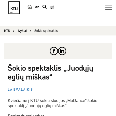
en
p
a
i
KTU
Įvykiai
Šokio spektaklis „Juodųjų eglių miškas“
e
š
k
a
Šokio spektaklis „Juodųjų
eglių miškas“
LAISVALAIKIS
Kviečiame į KTU šokių studijos „MoDance“ šokio
spektaklį „Juodųjų eglių miškas“.