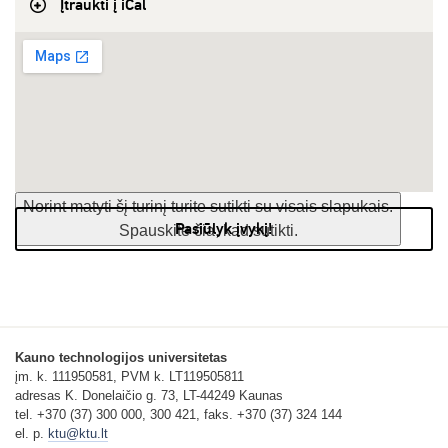
Įtraukti į iCal
Norint matyti šį turinį turite sutikti su visais slapukais.
Pasiūlyk įvykį!
Spauskite čia, kad sutikti.
Kauno technologijos universitetas
įm. k. 111950581, PVM k. LT119505811
adresas K. Donelaičio g. 73, LT-44249 Kaunas
tel. +370 (37) 300 000, 300 421, faks. +370 (37) 324 144
el. p.
ktu@ktu.lt