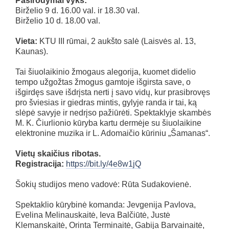
Pasirodymai vyks:
Birželio 9 d. 16.00 val. ir 18.30 val.
Birželio 10 d. 18.00 val.
Vieta:
KTU III rūmai, 2 aukšto salė (Laisvės al. 13,
Kaunas).
Tai šiuolaikinio žmogaus alegorija, kuomet didelio
tempo užgožtas žmogus gamtoje išgirsta save, o
išgirdęs save išdrįsta nerti į savo vidų, kur prasibrovęs
pro šviesias ir giedras mintis, gylyje randa ir tai, ką
slėpė savyje ir nedrįso pažiūrėti. Spektaklyje skambės
M. K. Čiurlionio kūryba kartu dermėje su šiuolaikine
elektronine muzika ir L. Adomaičio kūriniu „Šamanas“.
Vietų skaičius ribotas.
Registracija:
https://bit.ly/4e8w1jQ
Šokių studijos meno vadovė: Rūta Sudakovienė.
Spektaklio kūrybinė komanda: Jevgenija Pavlova,
Evelina Melinauskaitė, Ieva Balčiūtė, Justė
Klemanskaitė, Orinta Terminaitė, Gabija Barvainaitė,