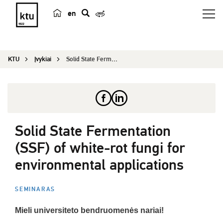
en
p
a
i
KTU
Įvykiai
Solid State Fermentation (SSF) of white-rot fung...
e
š
k
a
Solid State Fermentation
(SSF) of white-rot fungi for
environmental applications
SEMINARAS
Mieli universiteto bendruomenės nariai!