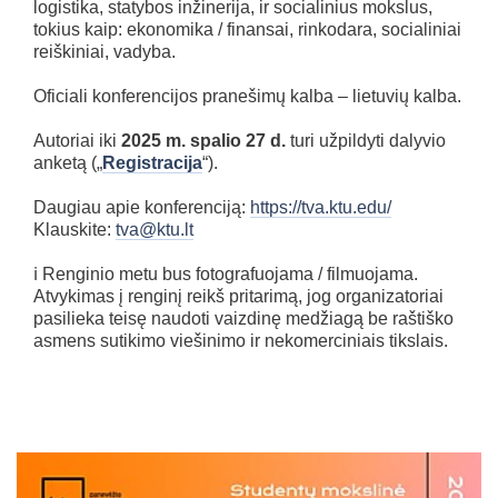
logistika, statybos inžinerija, ir socialinius mokslus,
tokius kaip: ekonomika / finansai, rinkodara, socialiniai
reiškiniai, vadyba.
Oficiali konferencijos pranešimų kalba – lietuvių kalba.
Autoriai iki
2025 m. spalio 27 d.
turi užpildyti dalyvio
anketą („
Registracija
“).
Daugiau apie konferenciją:
https://tva.ktu.edu/
Klauskite:
tva@ktu.lt
ℹ Renginio metu bus fotografuojama / filmuojama.
Atvykimas į renginį reikš pritarimą, jog organizatoriai
pasilieka teisę naudoti vaizdinę medžiagą be raštiško
asmens sutikimo viešinimo ir nekomerciniais tikslais.