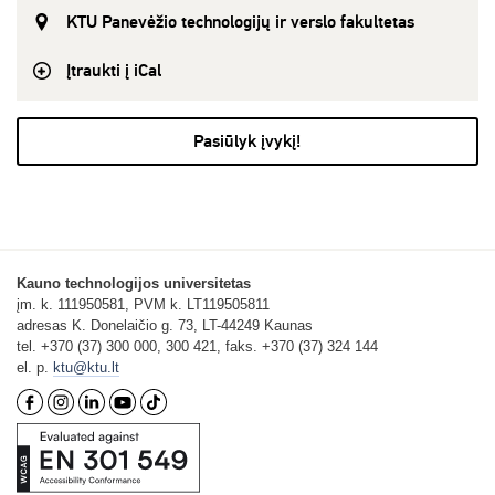
KTU Panevėžio technologijų ir verslo fakultetas
Įtraukti į iCal
Pasiūlyk įvykį!
Kauno technologijos universitetas
įm. k. 111950581, PVM k. LT119505811
adresas K. Donelaičio g. 73, LT-44249 Kaunas
tel. +370 (37) 300 000, 300 421, faks. +370 (37) 324 144
el. p.
ktu@ktu.lt