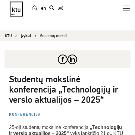
en
p
a
i
KTU
Įvykiai
Studentų mokslinė konferencija „Technologijų ir ...
e
š
k
a
Studentų mokslinė
konferencija „Technologijų ir
verslo aktualijos – 2025“
KONFERENCIJA
25-oji studentų mokslinė konferencija
„Technologijų
ir verslo aktualijos – 2025“
vyks lapkričio 21 d., KTU