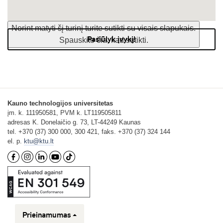
Norint matyti šį turinį turite sutikti su visais slapukais.
Pasiūlyk įvykį!
Spauskite čia, kad sutikti.
Kauno technologijos universitetas
įm. k. 111950581, PVM k. LT119505811
adresas K. Donelaičio g. 73, LT-44249 Kaunas
tel. +370 (37) 300 000, 300 421, faks. +370 (37) 324 144
el. p.
ktu@ktu.lt
Prieinamumas