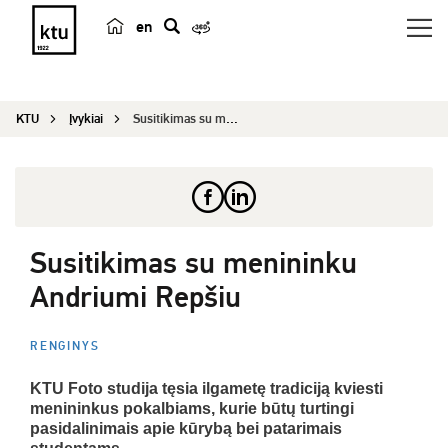
en
p
a
i
KTU
Įvykiai
Susitikimas su menininku Andriumi Repšiu
e
š
k
a
Susitikimas su menininku
Andriumi Repšiu
RENGINYS
KTU Foto studija tęsia ilgametę tradiciją kviesti
menininkus pokalbiams, kurie būtų turtingi
pasidalinimais apie kūrybą bei patarimais