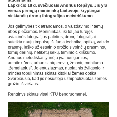
studentams.
Lapkričio 18 d. svečiuosis Andrius Repšys. Jis yra
vienas pirmųjų menininkų Lietuvoje, kryptingai
siekiančių dronų fotografijos meistriškumo.
Jos galimybės tik atrandamos, o vaizdavimo ir temų
ribos plečiamos. Menininkas, iki tol jau turėjęs
aviacinės fotografijos patirties, dronų fotografijai
suteikia naujų impulsų, šlifuoja techniką, optiką, vaizdo
prasmę, ieško už estetinio grožio slypinčių prasmingų
formų derinių, netikėtų sekų, teminio cikliškumo.
Andrius metodiškai tyrinėja įvairius gamtos,
architektūros, urbanistinių erdvių, žmonių mobilumo
„žemėlapius”. Jo entuziazmas, nuolatinis žvilgsnio ir
minties tobulinimas skirtas kitokiai žemės optikai.
Svarbiausia, kad jis nesustoja užhipnotizuotas žemės
grožio iš viršaus.
Renginys skirtas visai KTU bendruomenei.