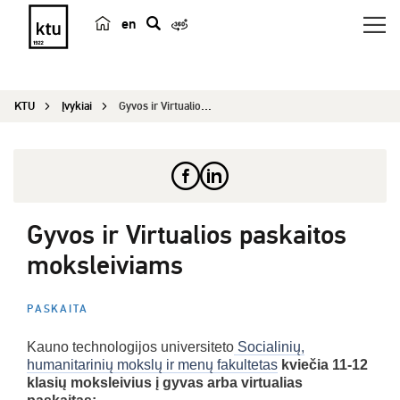
en
p
a
i
KTU
Įvykiai
Gyvos ir Virtualios paskaitos moksleiviams
e
š
k
a
Gyvos ir Virtualios paskaitos
moksleiviams
PASKAITA
Kauno technologijos universiteto
Socialinių,
humanitarinių mokslų ir menų fakultetas
kviečia 11-12
klasių moksleivius į gyvas arba virtualias