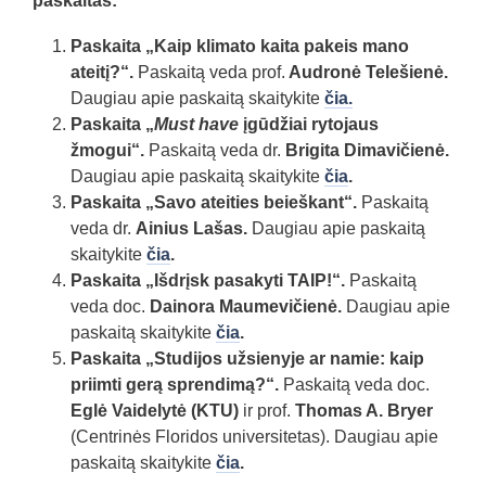
paskaitas:
Paskaita „Kaip klimato kaita pakeis mano
ateitį?“.
Paskaitą veda prof.
Audronė Telešienė.
Daugiau apie paskaitą skaitykite
čia.
Paskaita „
Must have
įgūdžiai rytojaus
žmogui“.
Paskaitą veda dr.
Brigita Dimavičienė.
Daugiau apie paskaitą skaitykite
čia
.
Paskaita
„Savo ateities beieškant“.
Paskaitą
veda dr.
Ainius Lašas.
Daugiau apie paskaitą
skaitykite
čia
.
Paskaita „Išdrįsk pasakyti TAIP!“.
Paskaitą
veda doc.
Dainora Maumevičienė.
Daugiau apie
paskaitą skaitykite
čia
.
Paskaita
„Studijos užsienyje ar namie: kaip
priimti gerą sprendimą?“.
Paskaitą veda doc.
Eglė Vaidelytė (KTU)
ir prof.
Thomas A. Bryer
(Centrinės Floridos universitetas). Daugiau apie
paskaitą skaitykite
čia
.