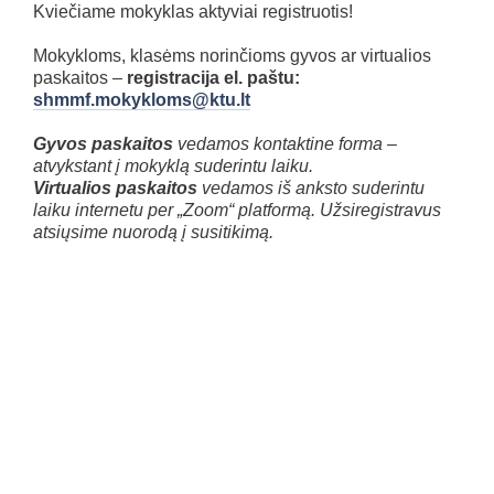
Kviečiame mokyklas aktyviai registruotis!
Mokykloms, klasėms norinčioms gyvos ar virtualios
paskaitos –
registracija el. paštu:
shmmf.mokykloms@ktu.lt
Gyvos
paskaitos
vedamos kontaktine forma –
atvykstant į mokyklą suderintu laiku.
Virtualios
paskaitos
vedamos iš anksto suderintu
laiku internetu per „Zoom“ platformą. Užsiregistravus
atsiųsime nuorodą į susitikimą.