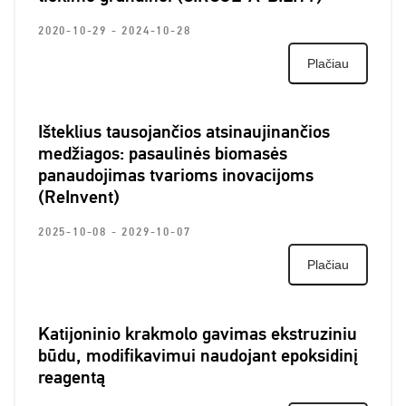
2020-10-29 - 2024-10-28
2
Plačiau
Išteklius tausojančios atsinaujinančios
O
medžiagos: pasaulinės biomasės
į
panaudojimas tvarioms inovacijoms
2
(ReInvent)
2025-10-08 - 2029-10-07
Plačiau
P
ž
Katijoninio krakmolo gavimas ekstruziniu
p
būdu, modifikavimui naudojant epoksidinį
2
reagentą