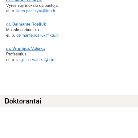
Vyresnioji mokslo darbuotoja
el. p.
laura.peciulyte@ktu.lt
dr. Deimantė Rosliuk
Mokslo darbuotoja
el. p.
deimante.rosliuk@ktu.lt
dr. Virgilijus Valeika
Profesorius
el. p.
virgilijus.valeika@ktu.lt
Doktorantai