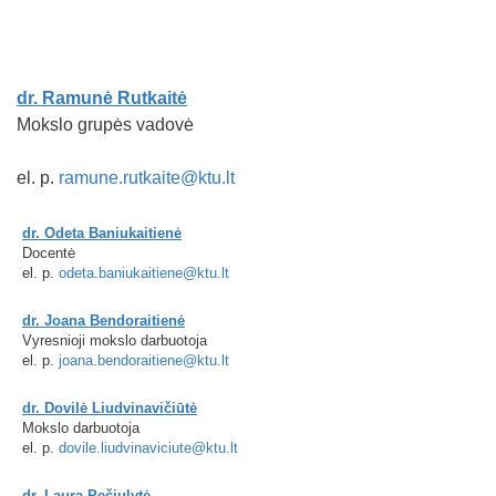
dr. Ramunė Rutkaitė
Mokslo grupės vadovė
el. p.
ramune.rutkaite@ktu.lt
dr. Odeta Baniukaitienė
Docentė
el. p.
odeta.baniukaitiene@ktu.lt
dr. Joana Bendoraitienė
Vyresnioji mokslo darbuotoja
el. p.
joana.bendoraitiene@ktu.lt
dr. Dovilė Liudvinavičiūtė
Mokslo darbuotoja
el. p.
dovile.liudvinaviciute@ktu.lt
dr. Laura Pečiulytė