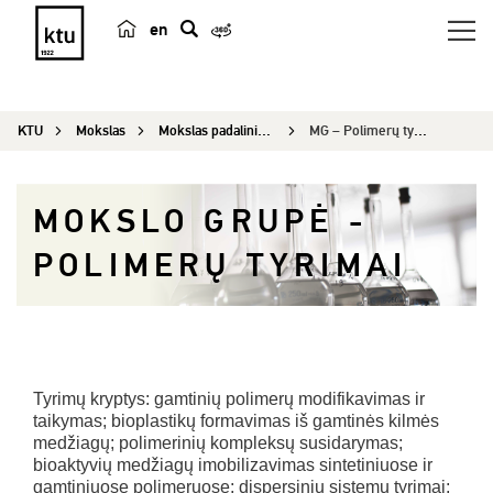
en
p
a
i
KTU
Mokslas
Mokslas padaliniuose
MG – Polimerų tyrimai
e
š
k
MOKSLO GRUPĖ -
a
POLIMERŲ TYRIMAI
Tyrimų kryptys: gamtinių polimerų modifikavimas ir
taikymas; bioplastikų formavimas iš gamtinės kilmės
medžiagų; polimerinių kompleksų susidarymas;
bioaktyvių medžiagų imobilizavimas sintetiniuose ir
gamtiniuose polimeruose; dispersinių sistemų tyrimai;