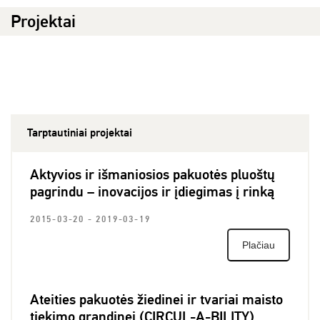
Projektai
Tarptautiniai projektai
Aktyvios ir išmaniosios pakuotės pluoštų
N
pagrindu – inovacijos ir įdiegimas į rinką
s
2015-03-20 - 2019-03-19
2
Plačiau
Ateities pakuotės žiedinei ir tvariai maisto
N
tiekimo grandinei (CIRCUL-A-BILITY)
p