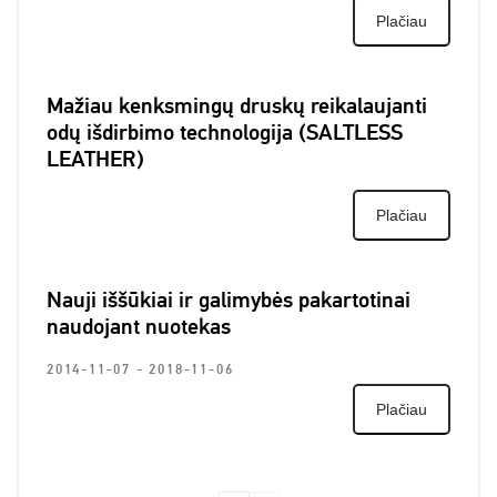
Plačiau
P
Mažiau kenksmingų druskų reikalaujanti
u
odų išdirbimo technologija (SALTLESS
2
LEATHER)
Plačiau
Š
Nauji iššūkiai ir galimybės pakartotinai
d
naudojant nuotekas
P
2014-11-07 - 2018-11-06
2
Plačiau