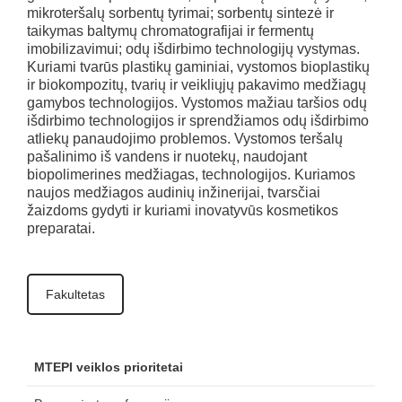
mikroteršalų sorbentų tyrimai; sorbentų sintezė ir
taikymas baltymų chromatografijai ir fermentų
imobilizavimui; odų išdirbimo technologijų vystymas.
Kuriami tvarūs plastikų gaminiai, vystomos bioplastikų
ir biokompozitų, tvarių ir veikliųjų pakavimo medžiagų
gamybos technologijos. Vystomos mažiau taršios odų
išdirbimo technologijos ir sprendžiamos odų išdirbimo
atliekų panaudojimo problemos. Vystomos teršalų
pašalinimo iš vandens ir nuotekų, naudojant
biopolimerines medžiagas, technologijos. Kuriamos
naujos medžiagos audinių inžinerijai, tvarsčiai
žaizdoms gydyti ir kuriami inovatyvūs kosmetikos
preparatai.
Fakultetas
MTEPI veiklos prioritetai