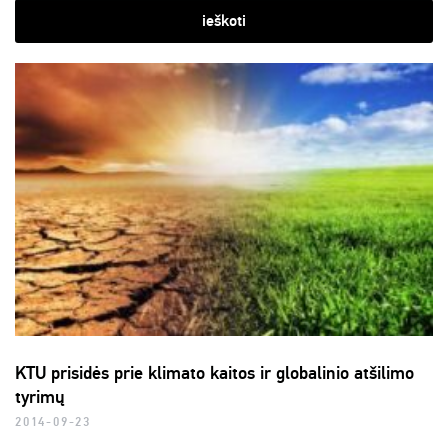
ieškoti
KTU prisidės prie klimato kaitos ir globalinio atšilimo
tyrimų
2014-09-23