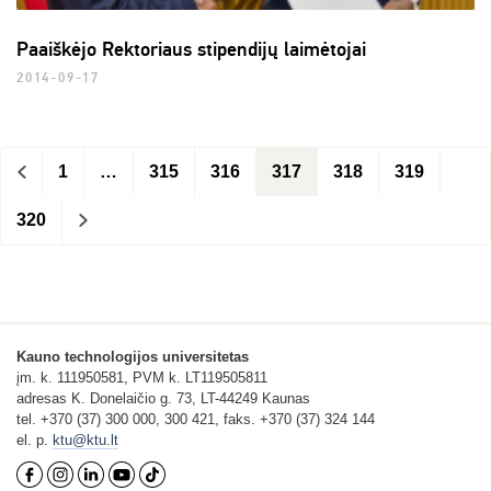
Paaiškėjo Rektoriaus stipendijų laimėtojai
2014-09-17
<
1
…
315
316
317
318
319
320
>
Kauno technologijos universitetas
įm. k. 111950581, PVM k. LT119505811
adresas K. Donelaičio g. 73, LT-44249 Kaunas
tel. +370 (37) 300 000, 300 421, faks. +370 (37) 324 144
el. p.
ktu@ktu.lt