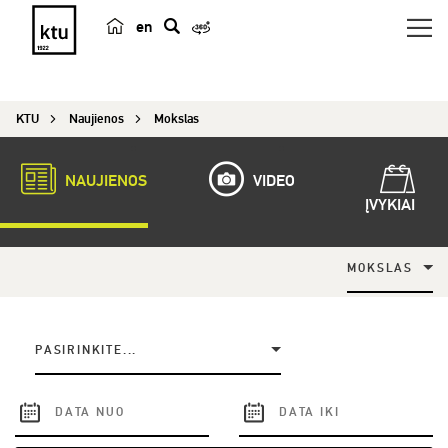
en
p
a
i
KTU
Naujienos
Mokslas
e
š
k
NAUJIENOS
VIDEO
a
ĮVYKIAI
MOKSLAS
PASIRINKITE...