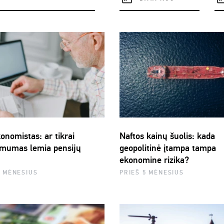
onomistas: ar tikrai
Naftos kainų šuolis: kada
mumas lemia pensijų
geopolitinė įtampa tampa
ekonomine rizika?
4 MĖNESIUS
PRIEŠ 5 MĖNESIUS