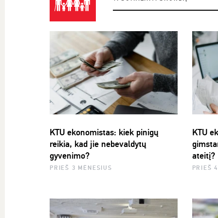
KTU ekonomistas: kiek pinigų
KTU ek
reikia, kad jie nebevaldytų
gimsta
gyvenimo?
ateitį?
PRIEŠ 3 MĖNESIUS
PRIEŠ 