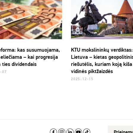
forma: kas susumuojama,
KTU mokslininkų verdiktas:
eliečiama – kai progresija
Lietuva – kietas geopolitini
 ties dividendais
riešutėlis, kuriam koją kiša
vidinės piktžaizdės
-07
2025-12-15
Prieinam