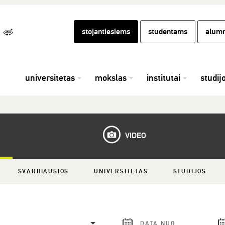
stojantiesiems
studentams
alumn
universitetas
mokslas
institutai
studij
VIDEO
SVARBIAUSIOS
UNIVERSITETAS
STUDIJOS