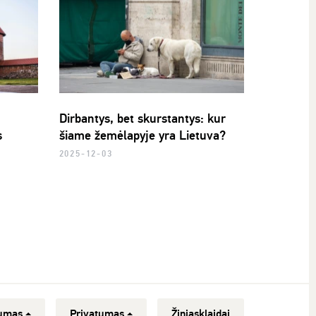
Dirbantys, bet skurstantys: kur
s
šiame žemėlapyje yra Lietuva?
2025-12-03
umas
Privatumas
Žiniasklaidai