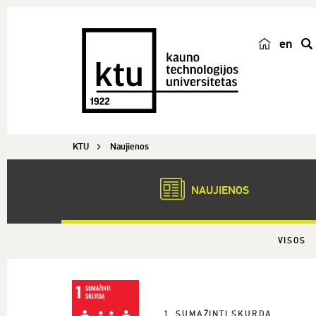
en
p
a
i
e
š
KTU
Naujienos
k
a
NAUJIENOS
VISOS
1. SUMAŽINTI SKURDĄ