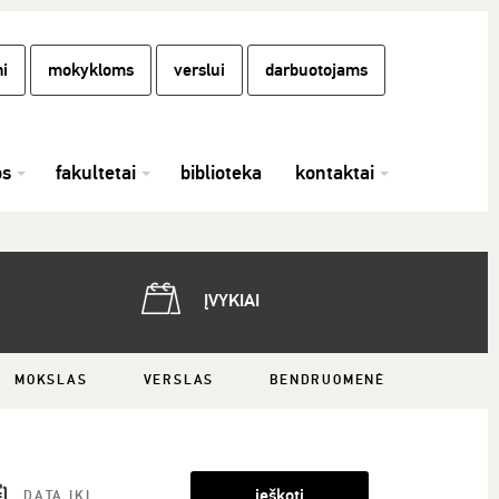
i
mokykloms
verslui
darbuotojams
os
fakultetai
biblioteka
kontaktai
ĮVYKIAI
MOKSLAS
VERSLAS
BENDRUOMENĖ
ieškoti