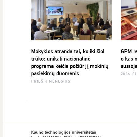
Mokyklos atranda tai, ko iki šiol
GPM re
trūko: unikali nacionalinė
o kas n
programa keičia požiūrį į mokinių
sustoja
pasiekimų duomenis
2026-01
PRIEŠ 6 MĖNESIUS
Kauno technologijos universitetas