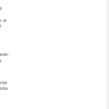
eš
, ar
d
alote,
ų
cijai
zolio