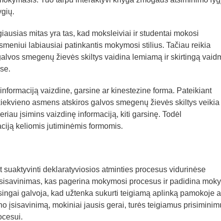
ygių.
giausias mitas yra tas, kad moksleiviai ir studentai mokosi
meniui labiausiai patinkantis mokymosi stilius. Tačiau reikia
s galvos smegenų žievės skiltys vaidina lemiamą ir skirtingą vaid
se.
 informaciją vaizdine, garsine ar kinestezine forma. Pateikiant
d kiekvieno asmens atskiros galvos smegenų žievės skiltys veikia
 geriau įsimins vaizdinę informaciją, kiti garsinę. Todėl
ciją keliomis jutiminėmis formomis.
nt suaktyvinti deklaratyviosios atminties procesus vidurinėse
isavinimas, kas pagerina mokymosi procesus ir padidina mok
ingai galvoja, kad užtenka sukurti teigiamą aplinką pamokoje a
no įsisavinimą, mokiniai jausis gerai, turės teigiamus prisiminimu
ocesui.