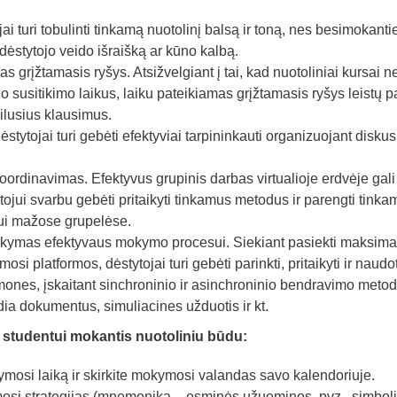
 turi tobulinti tinkamą nuotolinį balsą ir toną, nes besimokantie
dėstytojo veido išraišką ar kūno kalbą.
s grįžtamasis ryšys. Atsižvelgiant į tai, kad nuotoliniai kursai n
nio susitikimo laikus, laiku pateikiamas grįžtamasis ryšys leistų p
iškilusius klausimus.
tytojai turi gebėti efektyviai tarpininkauti organizuojant diskus
oordinavimas. Efektyvus grupinis darbas virtualioje erdvėje gali 
tojui svarbu gebėti pritaikyti tinkamus metodus ir parengti tinka
bui mažose grupelėse.
taikymas efektyvaus mokymo procesui. Siekiant pasiekti maksima
osi platformos, dėstytojai turi gebėti parinkti, pritaikyti ir naudot
emones, įskaitant sinchroninio ir asinchroninio bendravimo metod
ia dokumentus, simuliacines užduotis ir kt.
 studentui mokantis nuotoliniu būdu:
mosi laiką ir skirkite mokymosi valandas savo kalendoriuje.
osi strategijas (mnemonika – esminės užuominos, pvz., simboli