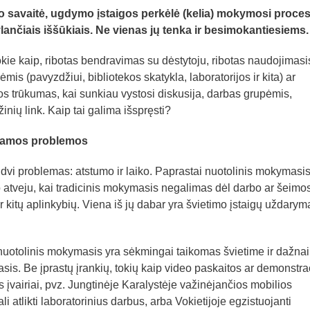
 savaitė, ugdymo įstaigos perkėlė (kelia) mokymosi proces
kylančiais iššūkiais. Ne vienas jų tenka ir besimokantiesiems.
kie kaip, ribotas bendravimas su dėstytoju, ribotas naudojimasi
s (pavyzdžiui, bibliotekos skatykla, laboratorijos ir kita) ar
 trūkumas, kai sunkiau vystosi diskusija, darbas grupėmis,
nių link. Kaip tai galima išspręsti?
iamos problemos
vi problemas: atstumo ir laiko. Paprastai nuotolinis mokymasi
o atveju, kai tradicinis mokymasis negalimas dėl darbo ar šeimos
r kitų aplinkybių. Viena iš jų dabar yra švietimo įstaigų uždarym
nuotolinis mokymasis yra sėkmingai taikomas švietime ir dažnai
sis. Be įprastų įrankių, tokių kaip video paskaitos ar demonstrac
įvairiai, pvz. Jungtinėje Karalystėje važinėjančios mobilios
li atlikti laboratorinius darbus, arba Vokietijoje egzistuojanti