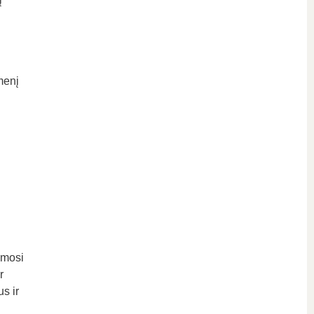
menį
ymosi
r
s ir