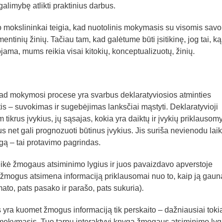
 galimybę atlikti praktinius darbus.
 mokslininkai teigia, kad nuotolinis mokymasis su visomis savo
ntinių žinių. Tačiau tam, kad galėtume būti įsitikinę, jog tai, k
ama, mums reikia visai kitokių, konceptualizuotų, žinių.
ad mokymosi procese yra svarbus deklaratyviosios atminties
is – suvokimas ir sugebėjimas lanksčiai mąstyti. Deklaratyvioji
tikrus įvykius, jų sąsajas, kokia yra daiktų ir įvykių priklausom
 net gali prognozuoti būtinus įvykius. Jis suriša nevienodu lai
gą – tai protavimo pagrindas.
kė žmogaus atsiminimo lygius ir juos pavaizdavo apverstoje
ai žmogus atsimena informaciją priklausomai nuo to, kaip ją gaun
mato, pats pasako ir parašo, pats sukuria).
 yra kuomet žmogus informaciją tik perskaito – dažniausiai toki
mokymasis. Tuo tarpu interaktyvi knyga žmogaus atsiminimo lyg