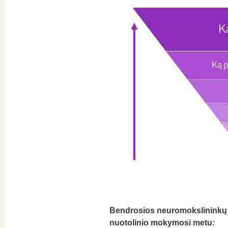
Bendrosios neuromokslininkų re
nuotolinio mokymosi metu: