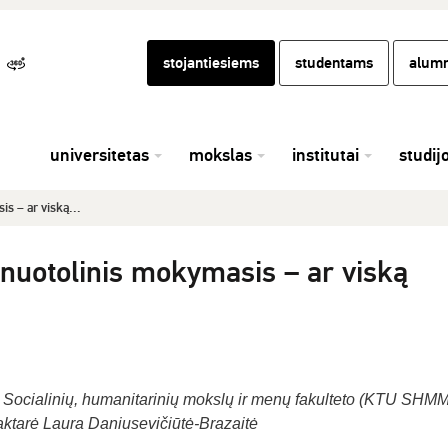
stojantiesiems
studentams
alumn
universitetas
mokslas
institutai
studij
s – ar viską...
nuotolinis mokymasis – ar viską
o Socialinių, humanitarinių mokslų ir menų fakulteto (KTU SHM
ktarė Laura Daniusevičiūtė-Brazaitė