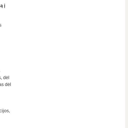
ą į
s
s
, dėl
as dėl
ijos,