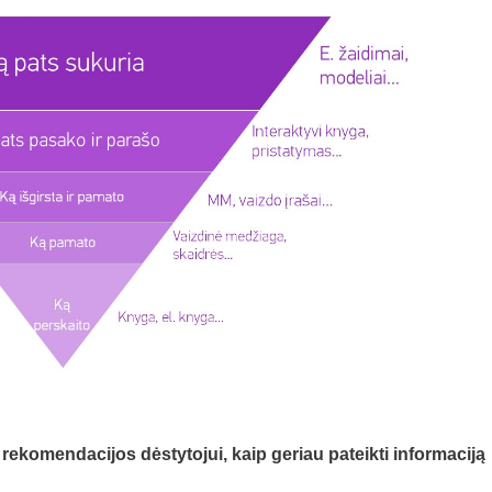
komendacijos dėstytojui, kaip geriau pateikti informaciją