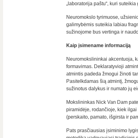
„laboratorija paštu“, kuri suteikia
Neuromokslo tyrimuose, užsienio
galimybėmis suteikia labiau fragme
sužinojome bus vertinga ir naudoj
Kaip įsimename informaciją
Neuromokslininkai akcentuoja, k
formavimas. Deklaratyvioji atmint
atmintis padeda žmogui žinoti tam 
Pasitelkdamas šią atmintį, žmogus
sužinotus dalykus ir numato jų ei
Mokslininkas Nick Van Dam patei
piramidėje, rodančioje, kiek ilg
(perskaito, pamato, išgirsta ir pa
Pats prasčiausias įsiminimo lygis
metodika vadovaujasi tradicinis 