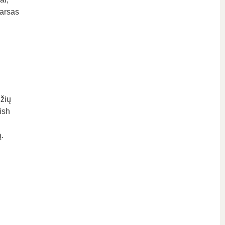
garsas
džių
ish
.