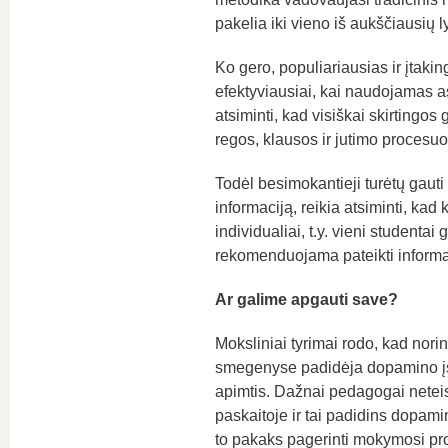
pakelia iki vieno iš aukščiausių l
Ko gero, populiariausias ir įtakin
efektyviausiai, kai naudojamas as
atsiminti, kad visiškai skirtingo
regos, klausos ir jutimo procesuo
Todėl besimokantieji turėtų gauti
informaciją, reikia atsiminti, ka
individualiai, t.y. vieni studentai
rekomenduojama pateikti informa
Ar galime apgauti save?
Moksliniai tyrimai rodo, kad nori
smegenyse padidėja dopamino įs
apimtis. Dažnai pedagogai neteis
paskaitoje ir tai padidins dopami
to pakaks pagerinti mokymosi pr