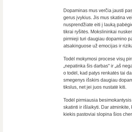
Dopaminas mus verčia jausti pasite
gerus įvykius. Jis mus skatina veik
nusprendžiate eiti į lauką pabėgi
tikrai ryšitės. Mokslininkai nusk
pirmieji turi daugiau dopamino pa
atsakinguose už emocijas ir rizik
Todėl mokymosi procese visų pirma,
„nepatinka šis darbas“ ir „aš nega
o todėl, kad patys renkatės tai da
smegenys išskirs daugiau dopamin
tikslus, net jei juos nustatė kiti.
Todėl pirmiausia besimokantysis t
skatinti ir išlaikyti. Dar atminkit
kiekis pastoviai slopina šios c