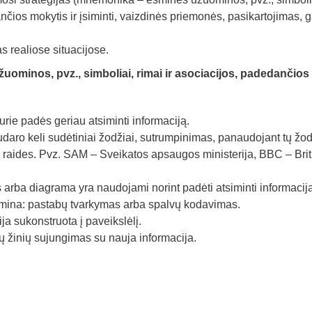
ančios mokytis ir įsiminti, vaizdinės priemonės, pasikartojimas, 
s realiose situacijose.
ominos, pvz., simboliai, rimai ir asociacijos, padedančios
urie padės geriau atsiminti informaciją.
udaro keli sudėtiniai žodžiai, sutrumpinimas, panaudojant tų žo
as) raides. Pvz. SAM – Sveikatos apsaugos ministerija, BBC – Brit
arba diagrama yra naudojami norint padėti atsiminti informaciją
ina: pastabų tvarkymas arba spalvų kodavimas.
a sukonstruota į paveikslėlį.
 žinių sujungimas su nauja informacija.