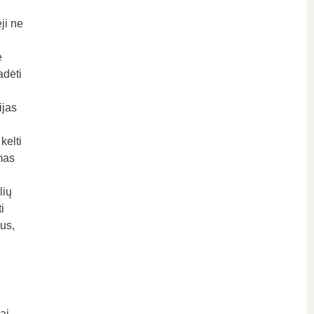
ji ne
e
adėti
ijas
kelti
mas
lių
i
us,
ai,