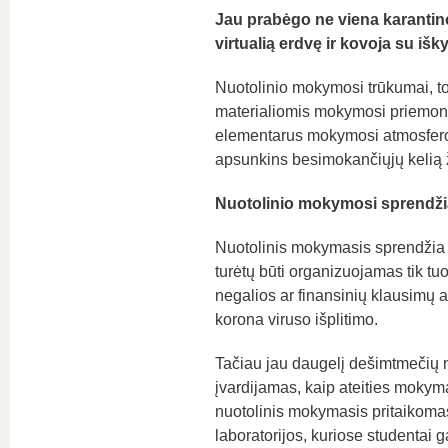
Jau prabėgo ne viena karantino
virtualią erdvę ir kovoja su iš
Nuotolinio mokymosi trūkumai, to
materialiomis mokymosi priemonėmi
elementarus mokymosi atmosferos
apsunkins besimokančiųjų kelią ži
Nuotolinio mokymosi sprendž
Nuotolinis mokymasis sprendžia d
turėtų būti organizuojamas tik tu
negalios ar finansinių klausimų a
korona viruso išplitimo.
Tačiau jau daugelį dešimtmečių 
įvardijamas, kaip ateities mokyma
nuotolinis mokymasis pritaikomas 
laboratorijos, kuriose studentai ga