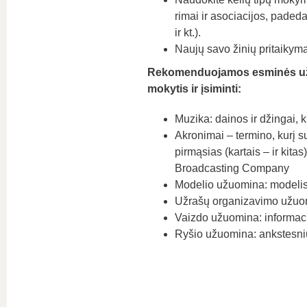
rimai ir asociacijos, paded
ir kt.).
Naujų savo žinių pritaikyma
Rekomenduojamos
esminės užu
mokytis ir įsiminti
:
Muzika: dainos ir džingai, k
Akronimai – termino, kurį s
pirmąsias (kartais – ir kit
Broadcasting Company
Modelio užuomina: modelis 
Užrašų organizavimo užuom
Vaizdo užuomina: informacij
Ryšio užuomina: ankstesnių