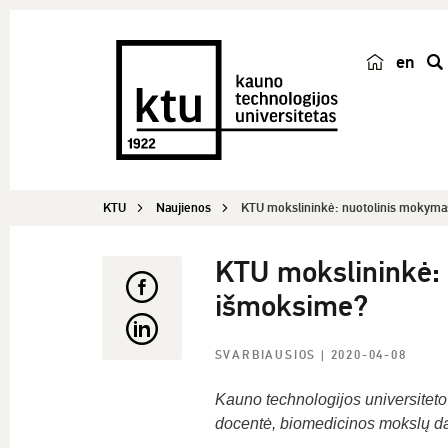
en
p
a
i
e
š
KTU
Naujienos
KTU mokslininkė: nuotolinis mokymasi
k
a
KTU mokslininkė: 
išmoksime?
SVARBIAUSIOS
| 2020-04-08
Kauno technologijos universitet
docentė, biomedicinos mokslų da