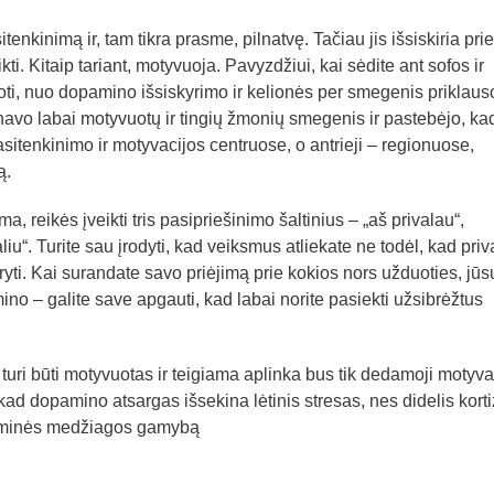
nkinimą ir, tam tikra prasme, pilnatvę. Tačiau jis išsiskiria pri
ti. Kitaip tariant, motyvuoja. Pavyzdžiui, kai sėdite ant sofos ir
oti, nuo dopamino išsiskyrimo ir kelionės per smegenis priklauso
enavo labai motyvuotų ir tingių žmonių smegenis ir pastebėjo, ka
sitenkinimo ir motyvacijos centruose, o antrieji – regionuose,
ą.
 reikės įveikti tris pasipriešinimo šaltinius – „aš privalau“,
liu“. Turite sau įrodyti, kad veiksmus atliekate ne todėl, kad priv
ryti. Kai surandate savo priėjimą prie kokios nors užduoties, jūs
o – galite save apgauti, kad labai norite pasiekti užsibrėžtus
uri būti motyvuotas ir teigiama aplinka bus tik dedamoji motyva
e, kad dopamino atsargas išsekina lėtinis stresas, nes didelis korti
heminės medžiagos gamybą