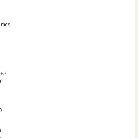
ą mes
ybė.
ku
a
a
į