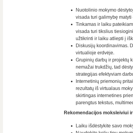
Nuotolinio mokymo dėstytojai
visada turi galimybę matyti 
Tinkamas ir laiku pateikiama
visada turi tikslius tiesiogi
užtikrinti ir laiku atliepti į 
Diskusijų koordinavimas. Dės
virtualioje erdvėje.
Grupinių darbų ir projektų k
nemažai trukdžių, tad dėsty
strategijas efektyviam dar
Internetinių priemonių pri
rezultatų iš virtualaus mokym
skirtingas internetines pri
parengtus tekstus, multimed
Rekomendacijos moksleiviui ir
Laiku išdėstykite savo moky
Naudokite kelių tipų mokym