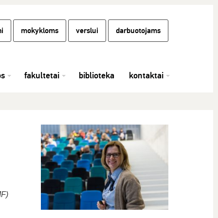
i
mokykloms
verslui
darbuotojams
os
fakultetai
biblioteka
kontaktai
MF)