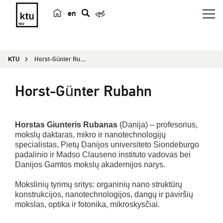
en
p
a
i
KTU
Horst-Günter Rubahn
e
š
Horst-Günter Rubahn
k
a
Horstas Giunteris Rubanas
(Danija) – profesorius,
mokslų daktaras, mikro ir nanotechnologijų
specialistas, Pietų Danijos universiteto Siondeburgo
padalinio ir Madso Clauseno instituto vadovas bei
Danijos Gamtos mokslų akademijos narys.
Mokslinių tyrimų sritys: organinių nano struktūrų
konstrukcijos, nanotechnologijos, dangų ir paviršių
mokslas, optika ir fotonika, mikroskysčiai.