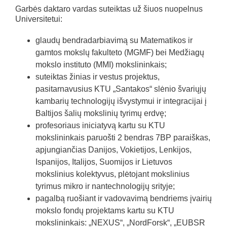
Garbės daktaro vardas suteiktas už šiuos nuopelnus
Universitetui:
glaudų bendradarbiavimą su Matematikos ir
gamtos mokslų fakulteto (MGMF) bei Medžiagų
mokslo instituto (MMI) mokslininkais;
suteiktas žinias ir vestus projektus,
pasitarnavusius KTU „Santakos“ slėnio švariųjų
kambarių technologijų išvystymui ir integracijai į
Baltijos šalių mokslinių tyrimų erdvę;
profesoriaus iniciatyvą kartu su KTU
mokslininkais paruošti 2 bendras 7BP paraiškas,
apjungiančias Danijos, Vokietijos, Lenkijos,
Ispanijos, Italijos, Suomijos ir Lietuvos
mokslinius kolektyvus, plėtojant mokslinius
tyrimus mikro ir nantechnologijų srityje;
pagalbą ruošiant ir vadovavimą bendriems įvairių
mokslo fondų projektams kartu su KTU
mokslininkais: „NEXUS“, „NordForsk“, „EUBSR