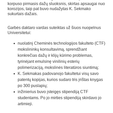
korpuso pirmasis dažų sluoksnis, skirtas apsaugai nuo
korozijos, taip pat buvo nudažytas K. Sekmako
sukurtais dažais.
Garbės daktaro vardas suteiktas už šiuos nuopelnus
Universitetui:
nuolatinį Cheminės technologijos fakulteto (CTF)
mokslininkų konsultavimą, sprendžiant
konkrečias dažų ir klijų kūrimo problemas,
tyrinėjant emulsinę vinilinių esterių
polimerizaciją, mokslinės literatūros siuntimą;
K. Sekmakas padovanojo fakultetui visų savo
patentų kopijas, kurios sudaro tris įrištas knygas
po 300 puslapių;
inžinierius buvo įsteigęs stipendiją CTF
studentams. Po jo mirties stipendiją skirdavo jo
artimieji.