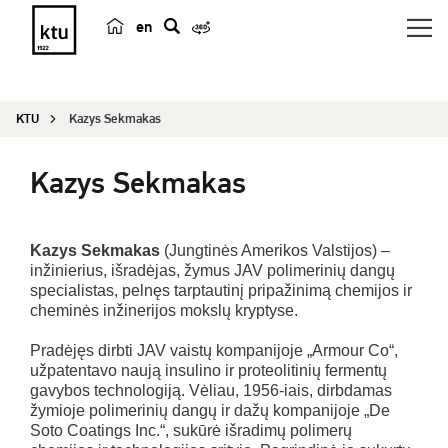
en
p
a
i
KTU
Kazys Sekmakas
e
š
Kazys Sekmakas
k
a
Kazys Sekmakas
(Jungtinės Amerikos Valstijos) –
inžinierius, išradėjas, žymus JAV polimerinių dangų
specialistas, pelnęs tarptautinį pripažinimą chemijos ir
cheminės inžinerijos mokslų kryptyse.
Pradėjęs dirbti JAV vaistų kompanijoje „Armour Co“,
užpatentavo naują insulino ir proteolitinių fermentų
gavybos technologiją. Vėliau, 1956-iais, dirbdamas
žymioje polimerinių dangų ir dažų kompanijoje „De
Soto Coatings Inc.“, sukūrė išradimų polimerų