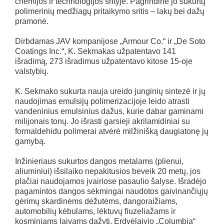
chemijos ir technologijos srityje. Pagrindinė jo sukurtų
polimerinių medžiagų pritaikymo sritis – lakų bei dažų
pramonė.
Dirbdamas JAV kompanijose „Armour Co.“ ir „De Soto
Coatings Inc.“, K. Sekmakas užpatentavo 141
išradimą, 273 išradimus užpatentavo kitose 15-oje
valstybių.
K. Sekmako sukurta nauja ureido junginių sintezė ir jų
naudojimas emulsijų polimerizacijoje leido atrasti
vandeninius emulsinius dažus, kurie dabar gaminami
milijonais tonų. Jo išrasti garsieji akrilamidiniai su
formaldehidu polimerai atvėrė milžinišką daugiatonę jų
gamybą.
Inžinieriaus sukurtos dangos metalams (plienui,
aliuminiui) išsilaiko nepakitusios beveik 20 metų, jos
plačiai naudojamos įvairiose pasaulio šalyse. Išradėjo
pagamintos dangos sėkmingai naudotos gaivinančiųjų
gėrimų skardinėms dėžutėms, dangoraižiams,
automobilių kėbulams, lėktuvų fiuzeliažams ir
kosminiams laivams dažyti. Erdvėlaivio „Columbia“