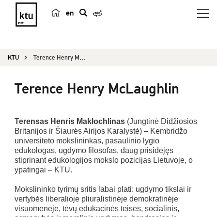
en
p
a
i
KTU
Terence Henry McLaughlin
e
š
Terence Henry McLaughlin
k
a
Terensas Henris Maklochlinas
(Jungtinė Didžiosios
Britanijos ir Šiaurės Airijos Karalystė) – Kembridžo
universiteto mokslininkas, pasaulinio lygio
edukologas, ugdymo filosofas, daug prisidėjęs
stiprinant edukologijos mokslo pozicijas Lietuvoje, o
ypatingai – KTU.
Mokslininko tyrimų sritis labai plati: ugdymo tikslai ir
vertybės liberalioje pliuralistinėje demokratinėje
visuomenėje, tėvų edukacinės teisės, socialinis,