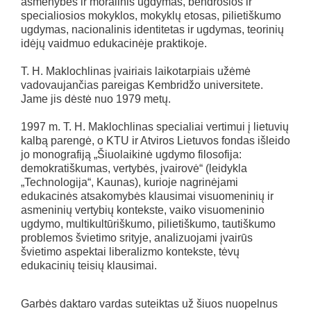
asmenybės ir moralinis ugdymas, bendrosios ir
specialiosios mokyklos, mokyklų etosas, pilietiškumo
ugdymas, nacionalinis identitetas ir ugdymas, teorinių
idėjų vaidmuo edukacinėje praktikoje.
T. H. Maklochlinas įvairiais laikotarpiais užėmė
vadovaujančias pareigas Kembridžo universitete.
Jame jis dėstė nuo 1979 metų.
1997 m. T. H. Maklochlinas specialiai vertimui į lietuvių
kalbą parengė, o KTU ir Atviros Lietuvos fondas išleido
jo monografiją „Šiuolaikinė ugdymo filosofija:
demokratiškumas, vertybės, įvairovė“ (leidykla
„Technologija“, Kaunas), kurioje nagrinėjami
edukacinės atsakomybės klausimai visuomeninių ir
asmeninių vertybių kontekste, vaiko visuomeninio
ugdymo, multikultūriškumo, pilietiškumo, tautiškumo
problemos švietimo srityje, analizuojami įvairūs
švietimo aspektai liberalizmo kontekste, tėvų
edukacinių teisių klausimai.
Garbės daktaro vardas suteiktas už šiuos nuopelnus