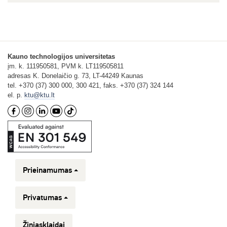
Kauno technologijos universitetas
įm. k. 111950581, PVM k. LT119505811
adresas K. Donelaičio g. 73, LT-44249 Kaunas
tel. +370 (37) 300 000, 300 421, faks. +370 (37) 324 144
el. p.
ktu@ktu.lt
Prieinamumas
Privatumas
Žiniasklaidai