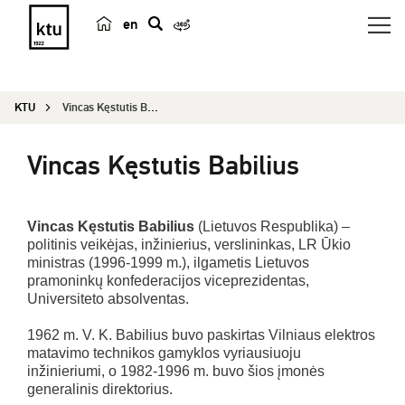
en
p
a
i
KTU
Vincas Kęstutis Babilius
e
š
Vincas Kęstutis Babilius
k
a
Vincas Kęstutis Babilius
(Lietuvos Respublika) –
politinis veikėjas, inžinierius, verslininkas, LR Ūkio
ministras (1996-1999 m.), ilgametis Lietuvos
pramoninkų konfederacijos viceprezidentas,
Universiteto absolventas.
1962 m. V. K. Babilius buvo paskirtas Vilniaus elektros
matavimo technikos gamyklos vyriausiuoju
inžinieriumi, o 1982-1996 m. buvo šios įmonės
generalinis direktorius.