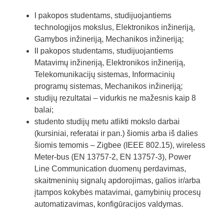
I pakopos studentams, studijuojantiems
technologijos mokslus, Elektronikos inžineriją,
Gamybos inžineriją, Mechanikos inžineriją;
II pakopos studentams, studijuojantiems
Matavimų inžineriją, Elektronikos inžineriją,
Telekomunikacijų sistemas, Informacinių
programų sistemas, Mechanikos inžineriją;
studijų rezultatai – vidurkis ne mažesnis kaip 8
balai;
studento studijų metu atlikti mokslo darbai
(kursiniai, referatai ir pan.) šiomis arba iš dalies
šiomis temomis – Zigbee (IEEE 802.15), wireless
Meter-bus (EN 13757-2, EN 13757-3), Power
Line Communication duomenų perdavimas,
skaitmeninių signalų apdorojimas, galios ir/arba
įtampos kokybės matavimai, gamybinių procesų
automatizavimas, konfigūracijos valdymas.