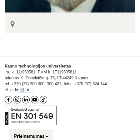
Kauno technologijos universitetas
įm. k. 111950581, PVM k. LT119505811
adresas K. Donelaičio g. 73, LT-44249 Kaunas
tel. +370 (37) 300 000, 300 421, faks. +370 (37) 324 144
el. p.
ktu@ktu.lt
Prieinamumas